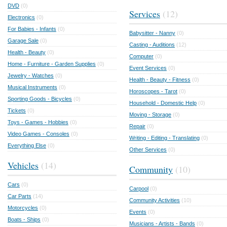
DVD
(0)
Services
(12)
Electronics
(0)
For Babies - Infants
(0)
Babysitter - Nanny
(0)
Garage Sale
(0)
Casting - Auditions
(12)
Health - Beauty
(0)
Computer
(0)
Home - Furniture - Garden Supplies
(0)
Event Services
(0)
Jewelry - Watches
(0)
Health - Beauty - Fitness
(0)
Musical Instruments
(0)
Horoscopes - Tarot
(0)
Sporting Goods - Bicycles
(0)
Household - Domestic Help
(0)
Tickets
(0)
Moving - Storage
(0)
Toys - Games - Hobbies
(0)
Repair
(0)
Video Games - Consoles
(0)
Writing - Editing - Translating
(0)
Everything Else
(0)
Other Services
(0)
Vehicles
(14)
Community
(10)
Cars
(0)
Carpool
(0)
Car Parts
(14)
Community Activities
(10)
Motorcycles
(0)
Events
(0)
Boats - Ships
(0)
Musicians - Artists - Bands
(0)