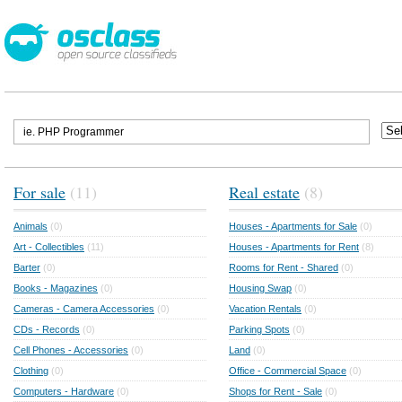
For sale
(11)
Real estate
(8)
Animals
(0)
Houses - Apartments for Sale
(0)
Art - Collectibles
(11)
Houses - Apartments for Rent
(8)
Barter
(0)
Rooms for Rent - Shared
(0)
Books - Magazines
(0)
Housing Swap
(0)
Cameras - Camera Accessories
(0)
Vacation Rentals
(0)
CDs - Records
(0)
Parking Spots
(0)
Cell Phones - Accessories
(0)
Land
(0)
Clothing
(0)
Office - Commercial Space
(0)
Computers - Hardware
(0)
Shops for Rent - Sale
(0)