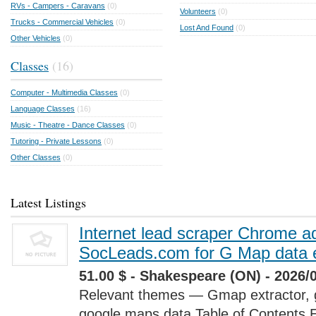
RVs - Campers - Caravans
(0)
Volunteers
(0)
Trucks - Commercial Vehicles
(0)
Lost And Found
(0)
Other Vehicles
(0)
Classes
(16)
Computer - Multimedia Classes
(0)
Language Classes
(16)
Music - Theatre - Dance Classes
(0)
Tutoring - Private Lessons
(0)
Other Classes
(0)
Latest Listings
Internet lead scraper Chrome a
SocLeads.com for G Map data e
51.00 $ - Shakespeare (ON) - 2026/
Relevant themes — Gmap extractor, 
google maps data Table of Contents 