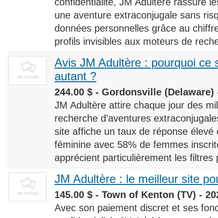
confidentialité, JM Adultère rassure le
une aventure extraconjugale sans risq
données personnelles grâce au chiff
profils invisibles aux moteurs de rech
Avis JM Adultère : pourquoi ce s
autant ?
244.00 $ - Gordonsville (Delaware) 
JM Adultère attire chaque jour des milli
recherche d’aventures extraconjugales
site affiche un taux de réponse élevé
féminine avec 58% de femmes inscrites
apprécient particulièrement les filtres
JM Adultère : le meilleur site po
145.00 $ - Town of Kenton (TV) - 20
Avec son paiement discret et ses fonc