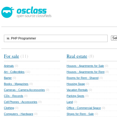
For sale
(11)
Real estate
(8)
Animals
(0)
Houses - Apartments for Sale
(0)
Art - Collectibles
(11)
Houses - Apartments for Rent
(8)
Barter
(0)
Rooms for Rent - Shared
(0)
Books - Magazines
(0)
Housing Swap
(0)
Cameras - Camera Accessories
(0)
Vacation Rentals
(0)
CDs - Records
(0)
Parking Spots
(0)
Cell Phones - Accessories
(0)
Land
(0)
Clothing
(0)
Office - Commercial Space
(0)
Computers - Hardware
(0)
Shops for Rent - Sale
(0)