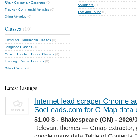
RVs - Campers - Caravans
(0)
Volunteers
(0)
Trucks - Commercial Vehicles
(0)
Lost And Found
(0)
Other Vehicles
(0)
Classes
(16)
Computer - Multimedia Classes
(0)
Language Classes
(16)
Music - Theatre - Dance Classes
(0)
Tutoring - Private Lessons
(0)
Other Classes
(0)
Latest Listings
Internet lead scraper Chrome a
SocLeads.com for G Map data e
51.00 $ - Shakespeare (ON) - 2026/
Relevant themes — Gmap extractor, 
google maps data Table of Contents 