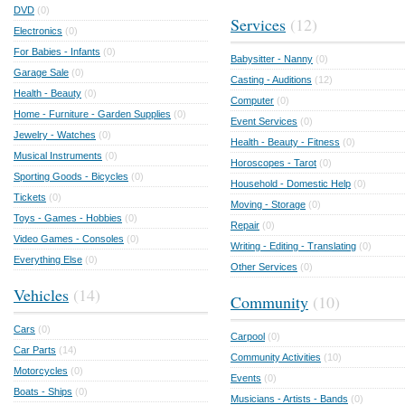
DVD
(0)
Services
(12)
Electronics
(0)
For Babies - Infants
(0)
Babysitter - Nanny
(0)
Garage Sale
(0)
Casting - Auditions
(12)
Health - Beauty
(0)
Computer
(0)
Home - Furniture - Garden Supplies
(0)
Event Services
(0)
Jewelry - Watches
(0)
Health - Beauty - Fitness
(0)
Musical Instruments
(0)
Horoscopes - Tarot
(0)
Sporting Goods - Bicycles
(0)
Household - Domestic Help
(0)
Tickets
(0)
Moving - Storage
(0)
Toys - Games - Hobbies
(0)
Repair
(0)
Video Games - Consoles
(0)
Writing - Editing - Translating
(0)
Everything Else
(0)
Other Services
(0)
Vehicles
(14)
Community
(10)
Cars
(0)
Carpool
(0)
Car Parts
(14)
Community Activities
(10)
Motorcycles
(0)
Events
(0)
Boats - Ships
(0)
Musicians - Artists - Bands
(0)