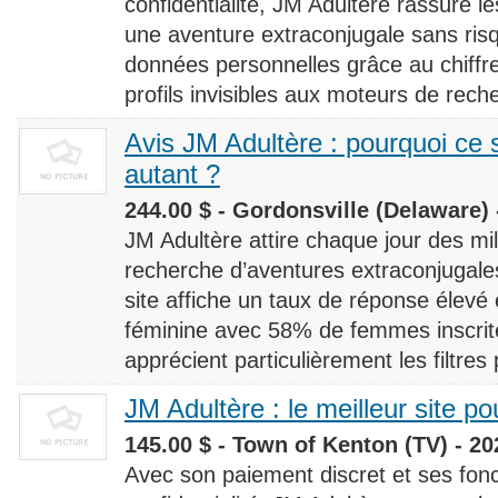
confidentialité, JM Adultère rassure le
une aventure extraconjugale sans risq
données personnelles grâce au chiff
profils invisibles aux moteurs de rech
Avis JM Adultère : pourquoi ce s
autant ?
244.00 $ - Gordonsville (Delaware) 
JM Adultère attire chaque jour des milli
recherche d’aventures extraconjugales
site affiche un taux de réponse élevé
féminine avec 58% de femmes inscrites
apprécient particulièrement les filtres
JM Adultère : le meilleur site po
145.00 $ - Town of Kenton (TV) - 20
Avec son paiement discret et ses fonc