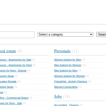
Sear
eal estate
(8)
Personals
(11)
uses - Apartments for Sale
(0)
Women looking for Men
(0)
uses - Apartments for Rent
(8)
Men looking for Women
(11)
oms for Rent - Shared
(0)
Men looking for Men
(0)
ousing Swap
(0)
Women looking for Women
(0)
cation Rentals
(0)
Friendship - Activity Partners
(0)
rking Spots
(0)
Missed Connections
(0)
and
(0)
Jobs
(14)
fice - Commercial Space
(0)
ops for Rent - Sale
(0)
Accounting - Finance
(0)