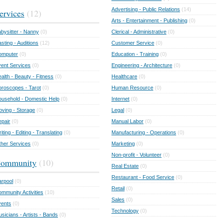
Advertising - Public Relations
(14)
ervices
(12)
Arts - Entertainment - Publishing
(0)
bysitter - Nanny
(0)
Clerical - Administrative
(0)
sting - Auditions
(12)
Customer Service
(0)
omputer
(0)
Education - Training
(0)
ent Services
(0)
Engineering - Architecture
(0)
alth - Beauty - Fitness
(0)
Healthcare
(0)
roscopes - Tarot
(0)
Human Resource
(0)
usehold - Domestic Help
(0)
Internet
(0)
ving - Storage
(0)
Legal
(0)
pair
(0)
Manual Labor
(0)
iting - Editing - Translating
(0)
Manufacturing - Operations
(0)
her Services
(0)
Marketing
(0)
Non-profit - Volunteer
(0)
ommunity
(10)
Real Estate
(0)
Restaurant - Food Service
(0)
rpool
(0)
Retail
(0)
mmunity Activities
(10)
Sales
(0)
vents
(0)
Technology
(0)
sicians - Artists - Bands
(0)