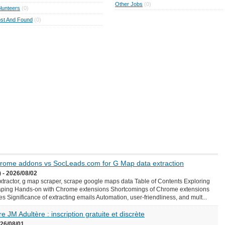
Other Jobs
(0)
lunteers
(0)
st And Found
(0)
Chrome addons vs SocLeads.com for G Map data extraction
 - 2026/08/02
ractor, g map scraper, scrape google maps data Table of Contents Exploring
aping Hands-on with Chrome extensions Shortcomings of Chrome extensions
Significance of extracting emails Automation, user-friendliness, and mult...
e JM Adultère : inscription gratuite et discrète
026/08/01