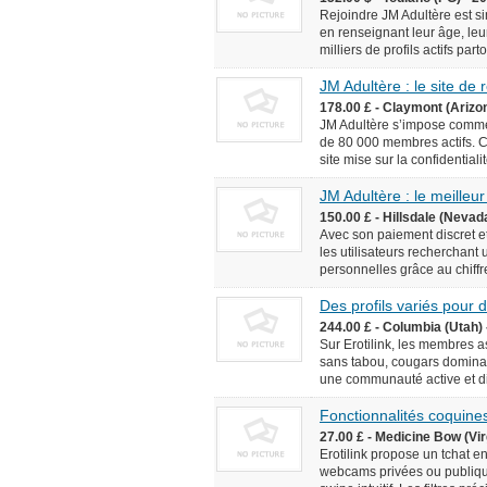
Rejoindre JM Adultère est simp
en renseignant leur âge, leur
milliers de profils actifs pa
JM Adultère : le site de
178.00 £ - Claymont (Arizo
JM Adultère s’impose comme 
de 80 000 membres actifs. C
site mise sur la confidentialit
JM Adultère : le meilleur
150.00 £ - Hillsdale (Nevad
Avec son paiement discret et
les utilisateurs recherchant
personnelles grâce au chiffr
Des profils variés pour
244.00 £ - Columbia (Utah) 
Sur Erotilink, les membres 
sans tabou, cougars dominan
une communauté active et div
Fonctionnalités coquines
27.00 £ - Medicine Bow (Vir
Erotilink propose un tchat e
webcams privées ou publiqu