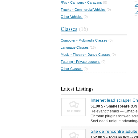
RVs - Campers - Caravans
(0)
Vo
Trucks - Commercial Vehicles
(0)
Lo
Other Vehicles
(0)
Classes
(16)
Computer - Multimedia Classes
(0)
Language Classes
(16)
Music - Theatre - Dance Classes
(0)
Tutoring - Private Lessons
(0)
Other Classes
(0)
Latest Listings
Internet lead scraper 
51.00 $ - Shakespeare (ON)
Relevant themes — Gmap ext
Chrome plugins for web scr
SocLeads' unique advantages 
Site de rencontre adultèr
152.00 $ - Todiano (PG) - 2