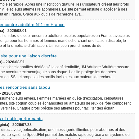
le et rapide. Après une inscription gratuite, les utilisateurs créent leur profil
 ville et leurs attentes relationnelles. Le site permet ensuite d’accéder à des
rtout en France. Grâce aux outils de recherche ava...
 rencontre adultère N°1 en France
na) - 2026/08/01
l’un des sites de rencontre adultère les plus populaires en France avec plus
onçu pour les hommes et femmes mariés cherchant une liaison discrète, le
é et la simplicité d’utilisation. L’inscription prend moins de de...
 site pour une liaison discrète
a) - 2026/08/01
 ses fonctionnalités dédiées à la confidentialité, JM Adultere Adultère rassure
 une aventure extraconjugale sans risque. Le site protège les données
ement SSL et propose des profils invisibles aux moteurs de recherc...
 des rencontres sans tabou
- 2026/07/28
assument leurs envies. Femmes mariées en quête d’excitation, célibataires
tes, site coquin couples échangistes ou amateurs de jeux de rôle composent
ersifiée. Chaque profil précise ses attentes pour faciliter des échan...
 et outils performants
ginia) - 2026/07/28
n direct avec géolocalisation, une messagerie illimitée pour abonnés et des
es. Le système SpeedFlirt permet des matchs rapides grâce à un système de