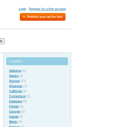
Login
·
Register for a free account
Publish your ad for free
ch
Location
Alabama
(1)
Alaska
(1)
Arizona
(17)
Arkansas
(1)
California
(1)
Connecticut
(1)
Delaware
(3)
Florida
(1)
Georgia
(1)
Hawaii
(2)
Illinois
(1)
Kansas
(1)