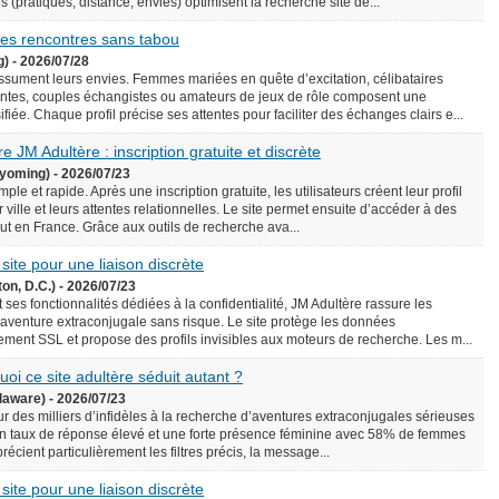
écis (pratiques, distance, envies) optimisent la recherche site de...
 des rencontres sans tabou
g) - 2026/07/28
assument leurs envies. Femmes mariées en quête d’excitation, célibataires
ntes, couples échangistes ou amateurs de jeux de rôle composent une
iée. Chaque profil précise ses attentes pour faciliter des échanges clairs e...
e JM Adultère : inscription gratuite et discrète
yoming) - 2026/07/23
le et rapide. Après une inscription gratuite, les utilisateurs créent leur profil
 ville et leurs attentes relationnelles. Le site permet ensuite d’accéder à des
rtout en France. Grâce aux outils de recherche ava...
 site pour une liaison discrète
on, D.C.) - 2026/07/23
 ses fonctionnalités dédiées à la confidentialité, JM Adultère rassure les
 aventure extraconjugale sans risque. Le site protège les données
ement SSL et propose des profils invisibles aux moteurs de recherche. Les m...
uoi ce site adultère séduit autant ?
laware) - 2026/07/23
ur des milliers d’infidèles à la recherche d’aventures extraconjugales sérieuses
e un taux de réponse élevé et une forte présence féminine avec 58% de femmes
précient particulièrement les filtres précis, la message...
 site pour une liaison discrète