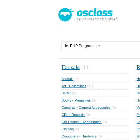
For sale
(11)
R
Animals
(0)
Ho
Art - Collectibles
(11)
Ho
Barter
(0)
Ro
Books - Magazines
(0)
H
Cameras - Camera Accessories
(0)
Va
CDs - Records
(0)
Pa
Cell Phones - Accessories
(0)
L
Clothing
(0)
Of
Computers - Hardware
(0)
Sh