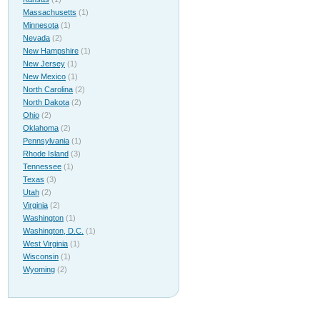
Massachusetts
(1)
Minnesota
(1)
Nevada
(2)
New Hampshire
(1)
New Jersey
(1)
New Mexico
(1)
North Carolina
(2)
North Dakota
(2)
Ohio
(2)
Oklahoma
(2)
Pennsylvania
(1)
Rhode Island
(3)
Tennessee
(1)
Texas
(3)
Utah
(2)
Virginia
(2)
Washington
(1)
Washington, D.C.
(1)
West Virginia
(1)
Wisconsin
(1)
Wyoming
(2)