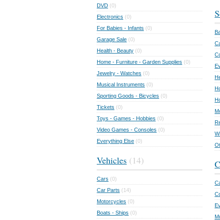
DVD
(0)
S
Electronics
(0)
For Babies - Infants
(0)
Ba
Garage Sale
(0)
Ca
Health - Beauty
(0)
C
Home - Furniture - Garden Supplies
(0)
Ev
Jewelry - Watches
(0)
He
Musical Instruments
(0)
Ho
Sporting Goods - Bicycles
(0)
Ho
Tickets
(0)
Mo
Toys - Games - Hobbies
(0)
Re
Video Games - Consoles
(0)
Wr
Everything Else
(0)
Ot
Vehicles
(14)
C
Cars
(0)
Ca
Car Parts
(14)
Co
Motorcycles
(0)
E
Boats - Ships
(0)
Mu