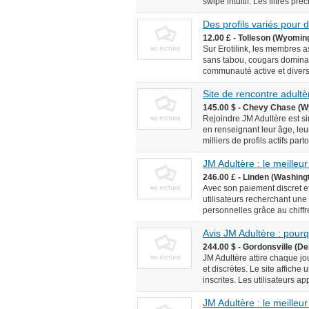
swipe intuitif. Les filtres pr
Des profils variés pour
12.00 £ - Tolleson (Wyomin
Sur Erotilink, les membres 
sans tabou, cougars domina
communauté active et diversif
Site de rencontre adultèr
145.00 $ - Chevy Chase (W
Rejoindre JM Adultère est simp
en renseignant leur âge, leur
milliers de profils actifs pa
JM Adultère : le meilleur
246.00 £ - Linden (Washingt
Avec son paiement discret et
utilisateurs recherchant une
personnelles grâce au chiffr
Avis JM Adultère : pourq
244.00 $ - Gordonsville (De
JM Adultère attire chaque jo
et discrètes. Le site affich
inscrites. Les utilisateurs ap
JM Adultère : le meilleur