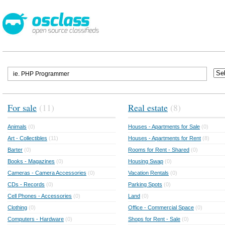
For sale
(11)
Real estate
(8)
Animals
(0)
Houses - Apartments for Sale
(0)
Art - Collectibles
(11)
Houses - Apartments for Rent
(8)
Barter
(0)
Rooms for Rent - Shared
(0)
Books - Magazines
(0)
Housing Swap
(0)
Cameras - Camera Accessories
(0)
Vacation Rentals
(0)
CDs - Records
(0)
Parking Spots
(0)
Cell Phones - Accessories
(0)
Land
(0)
Clothing
(0)
Office - Commercial Space
(0)
Computers - Hardware
(0)
Shops for Rent - Sale
(0)