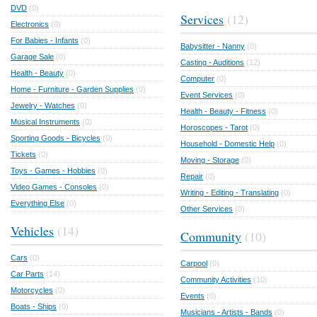
DVD
(0)
Services
(12)
Electronics
(0)
For Babies - Infants
(0)
Babysitter - Nanny
(0)
Garage Sale
(0)
Casting - Auditions
(12)
Health - Beauty
(0)
Computer
(0)
Home - Furniture - Garden Supplies
(0)
Event Services
(0)
Jewelry - Watches
(0)
Health - Beauty - Fitness
(0)
Musical Instruments
(0)
Horoscopes - Tarot
(0)
Sporting Goods - Bicycles
(0)
Household - Domestic Help
(0)
Tickets
(0)
Moving - Storage
(0)
Toys - Games - Hobbies
(0)
Repair
(0)
Video Games - Consoles
(0)
Writing - Editing - Translating
(0)
Everything Else
(0)
Other Services
(0)
Vehicles
(14)
Community
(10)
Cars
(0)
Carpool
(0)
Car Parts
(14)
Community Activities
(10)
Motorcycles
(0)
Events
(0)
Boats - Ships
(0)
Musicians - Artists - Bands
(0)