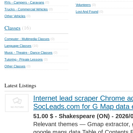
RVs - Campers - Caravans
(0)
Volunteers
(0)
Trucks - Commercial Vehicles
(0)
Lost And Found
(0)
Other Vehicles
(0)
Classes
(16)
Computer - Multimedia Classes
(0)
Language Classes
(16)
Music - Theatre - Dance Classes
(0)
Tutoring - Private Lessons
(0)
Other Classes
(0)
Latest Listings
Internet lead scraper Chrome a
SocLeads.com for G Map data e
51.00 $ - Shakespeare (ON) - 2026/
Relevant themes — Gmap extractor, 
google maps data Table of Contents 