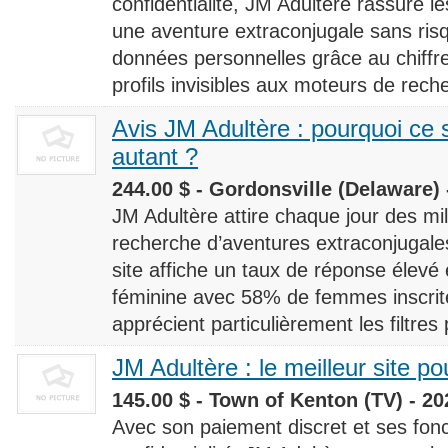
confidentialité, JM Adultère rassure le
une aventure extraconjugale sans risq
données personnelles grâce au chiff
profils invisibles aux moteurs de rech
Avis JM Adultère : pourquoi ce s
autant ?
244.00 $ - Gordonsville (Delaware) 
JM Adultère attire chaque jour des milli
recherche d’aventures extraconjugales
site affiche un taux de réponse élevé
féminine avec 58% de femmes inscrites
apprécient particulièrement les filtres
JM Adultère : le meilleur site po
145.00 $ - Town of Kenton (TV) - 20
Avec son paiement discret et ses fonc