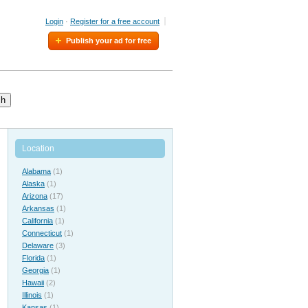
Login
·
Register for a free account
Publish your ad for free
ch
Location
Alabama
(1)
Alaska
(1)
Arizona
(17)
Arkansas
(1)
California
(1)
Connecticut
(1)
Delaware
(3)
Florida
(1)
Georgia
(1)
Hawaii
(2)
Illinois
(1)
Kansas
(1)