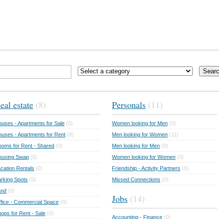
Sear
eal estate
(8)
Personals
(11)
uses - Apartments for Sale
(0)
Women looking for Men
(0)
uses - Apartments for Rent
(8)
Men looking for Women
(11)
oms for Rent - Shared
(0)
Men looking for Men
(0)
ousing Swap
(0)
Women looking for Women
(0)
cation Rentals
(0)
Friendship - Activity Partners
(0)
rking Spots
(0)
Missed Connections
(0)
and
(0)
Jobs
(14)
fice - Commercial Space
(0)
ops for Rent - Sale
(0)
Accounting - Finance
(0)