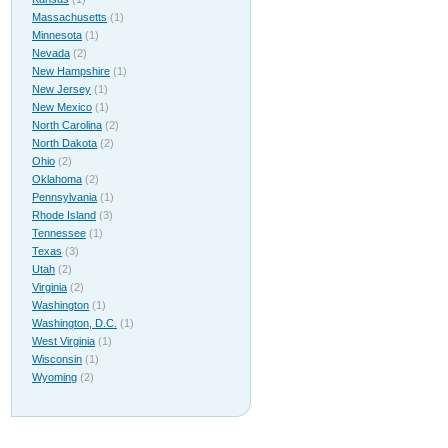
Massachusetts
(1)
Minnesota
(1)
Nevada
(2)
New Hampshire
(1)
New Jersey
(1)
New Mexico
(1)
North Carolina
(2)
North Dakota
(2)
Ohio
(2)
Oklahoma
(2)
Pennsylvania
(1)
Rhode Island
(3)
Tennessee
(1)
Texas
(3)
Utah
(2)
Virginia
(2)
Washington
(1)
Washington, D.C.
(1)
West Virginia
(1)
Wisconsin
(1)
Wyoming
(2)