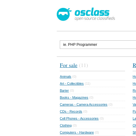
For sale
(11)
R
Animals
(0)
Ho
Art - Collectibles
(11)
Ho
Barter
(0)
Ro
Books - Magazines
(0)
H
Cameras - Camera Accessories
(0)
Va
CDs - Records
(0)
Pa
Cell Phones - Accessories
(0)
L
Clothing
(0)
Of
Computers - Hardware
(0)
Sh