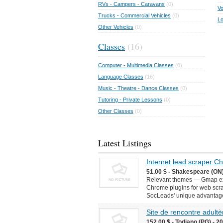
RVs - Campers - Caravans
(0)
Vo
Trucks - Commercial Vehicles
(0)
Lo
Other Vehicles
(0)
Classes
(16)
Computer - Multimedia Classes
(0)
Language Classes
(16)
Music - Theatre - Dance Classes
(0)
Tutoring - Private Lessons
(0)
Other Classes
(0)
Latest Listings
Internet lead scraper 
51.00 $ - Shakespeare (ON)
Relevant themes — Gmap ext
Chrome plugins for web scr
SocLeads' unique advantages 
Site de rencontre adultèr
152.00 $ - Todiano (PG) - 2