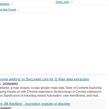
Other Jobs
(0)
lunteers
(0)
st And Found
(0)
Chrome addons vs SocLeads.com for G Map data extraction
 - 2026/08/02
ractor, g map scraper, scrape google maps data Table of Contents Exploring
aping Hands-on with Chrome extensions Shortcomings of Chrome extensions
Significance of extracting emails Automation, user-friendliness, and mult...
e JM Adultère : inscription gratuite et discrète
026/08/01