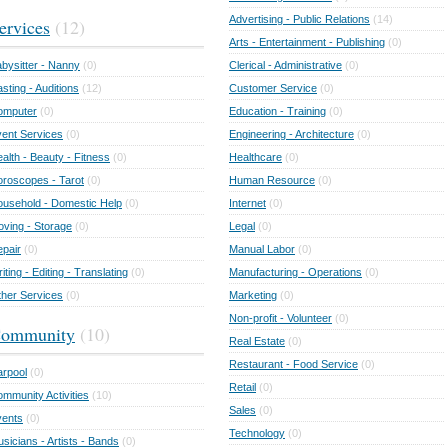
Advertising - Public Relations
(14)
ervices
(12)
Arts - Entertainment - Publishing
(0)
bysitter - Nanny
(0)
Clerical - Administrative
(0)
sting - Auditions
(12)
Customer Service
(0)
omputer
(0)
Education - Training
(0)
ent Services
(0)
Engineering - Architecture
(0)
alth - Beauty - Fitness
(0)
Healthcare
(0)
roscopes - Tarot
(0)
Human Resource
(0)
usehold - Domestic Help
(0)
Internet
(0)
ving - Storage
(0)
Legal
(0)
pair
(0)
Manual Labor
(0)
iting - Editing - Translating
(0)
Manufacturing - Operations
(0)
her Services
(0)
Marketing
(0)
Non-profit - Volunteer
(0)
ommunity
(10)
Real Estate
(0)
Restaurant - Food Service
(0)
rpool
(0)
Retail
(0)
mmunity Activities
(10)
Sales
(0)
vents
(0)
Technology
(0)
sicians - Artists - Bands
(0)