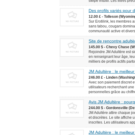
swipe intuitif. Les filtres pr
Des profils variés pour
12.00 £ - Tolleson (Wyomin
Sur Erotilink, les membres 
sans tabou, cougars domina
communauté active et diversif
Site de rencontre adultèr
145.00 $ - Chevy Chase (W
Rejoindre JM Adultère est simp
en renseignant leur âge, leur
milliers de profils actifs pa
JM Adultère : le meilleur
246.00 £ - Linden (Washingt
Avec son paiement discret et
utilisateurs recherchant une
personnelles grâce au chiffr
Avis JM Adultère : pourq
244.00 $ - Gordonsville (De
JM Adultère attire chaque jo
et discrètes. Le site affich
inscrites. Les utilisateurs ap
JM Adultère : le meilleur