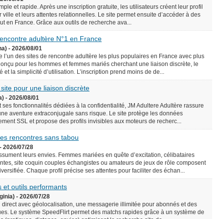
le et rapide. Après une inscription gratuite, les utilisateurs créent leur profil
 ville et leurs attentes relationnelles. Le site permet ensuite d’accéder à des
rtout en France. Grâce aux outils de recherche ava...
 rencontre adultère N°1 en France
na) - 2026/08/01
l’un des sites de rencontre adultère les plus populaires en France avec plus
onçu pour les hommes et femmes mariés cherchant une liaison discrète, le
é et la simplicité d’utilisation. L’inscription prend moins de de...
 site pour une liaison discrète
a) - 2026/08/01
 ses fonctionnalités dédiées à la confidentialité, JM Adultere Adultère rassure
 une aventure extraconjugale sans risque. Le site protège les données
ement SSL et propose des profils invisibles aux moteurs de recherc...
 des rencontres sans tabou
- 2026/07/28
assument leurs envies. Femmes mariées en quête d’excitation, célibataires
tes, site coquin couples échangistes ou amateurs de jeux de rôle composent
ersifiée. Chaque profil précise ses attentes pour faciliter des échan...
 et outils performants
ginia) - 2026/07/28
n direct avec géolocalisation, une messagerie illimitée pour abonnés et des
es. Le système SpeedFlirt permet des matchs rapides grâce à un système de