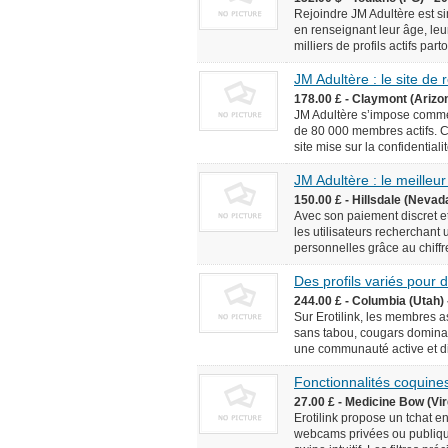
Rejoindre JM Adultère est simp
en renseignant leur âge, leur
milliers de profils actifs pa
JM Adultère : le site de
178.00 £ - Claymont (Arizo
JM Adultère s’impose comme 
de 80 000 membres actifs. C
site mise sur la confidentialit
JM Adultère : le meilleur
150.00 £ - Hillsdale (Nevad
Avec son paiement discret et
les utilisateurs recherchant
personnelles grâce au chiffr
Des profils variés pour
244.00 £ - Columbia (Utah) 
Sur Erotilink, les membres 
sans tabou, cougars dominan
une communauté active et div
Fonctionnalités coquines
27.00 £ - Medicine Bow (Vir
Erotilink propose un tchat e
webcams privées ou publiqu