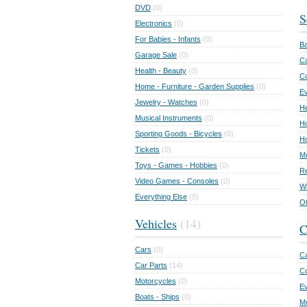
DVD
(0)
S
Electronics
(0)
For Babies - Infants
(0)
Ba
Garage Sale
(0)
Ca
Health - Beauty
(0)
C
Home - Furniture - Garden Supplies
(0)
Ev
Jewelry - Watches
(0)
He
Musical Instruments
(0)
Ho
Sporting Goods - Bicycles
(0)
Ho
Tickets
(0)
Mo
Toys - Games - Hobbies
(0)
Re
Video Games - Consoles
(0)
Wr
Everything Else
(0)
Ot
Vehicles
(14)
C
Cars
(0)
Ca
Car Parts
(14)
Co
Motorcycles
(0)
E
Boats - Ships
(0)
Mu