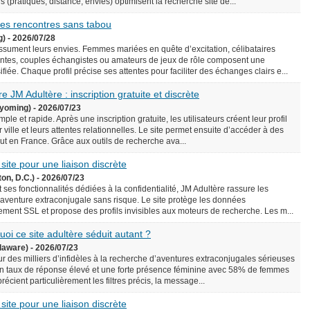
écis (pratiques, distance, envies) optimisent la recherche site de...
 des rencontres sans tabou
g) - 2026/07/28
assument leurs envies. Femmes mariées en quête d’excitation, célibataires
ntes, couples échangistes ou amateurs de jeux de rôle composent une
iée. Chaque profil précise ses attentes pour faciliter des échanges clairs e...
e JM Adultère : inscription gratuite et discrète
yoming) - 2026/07/23
le et rapide. Après une inscription gratuite, les utilisateurs créent leur profil
 ville et leurs attentes relationnelles. Le site permet ensuite d’accéder à des
rtout en France. Grâce aux outils de recherche ava...
 site pour une liaison discrète
on, D.C.) - 2026/07/23
 ses fonctionnalités dédiées à la confidentialité, JM Adultère rassure les
 aventure extraconjugale sans risque. Le site protège les données
ement SSL et propose des profils invisibles aux moteurs de recherche. Les m...
uoi ce site adultère séduit autant ?
laware) - 2026/07/23
ur des milliers d’infidèles à la recherche d’aventures extraconjugales sérieuses
e un taux de réponse élevé et une forte présence féminine avec 58% de femmes
précient particulièrement les filtres précis, la message...
 site pour une liaison discrète