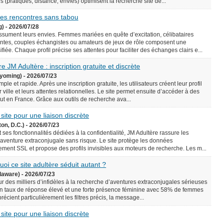
écis (pratiques, distance, envies) optimisent la recherche site de...
 des rencontres sans tabou
g) - 2026/07/28
assument leurs envies. Femmes mariées en quête d’excitation, célibataires
ntes, couples échangistes ou amateurs de jeux de rôle composent une
iée. Chaque profil précise ses attentes pour faciliter des échanges clairs e...
e JM Adultère : inscription gratuite et discrète
yoming) - 2026/07/23
le et rapide. Après une inscription gratuite, les utilisateurs créent leur profil
 ville et leurs attentes relationnelles. Le site permet ensuite d’accéder à des
rtout en France. Grâce aux outils de recherche ava...
 site pour une liaison discrète
on, D.C.) - 2026/07/23
 ses fonctionnalités dédiées à la confidentialité, JM Adultère rassure les
 aventure extraconjugale sans risque. Le site protège les données
ement SSL et propose des profils invisibles aux moteurs de recherche. Les m...
uoi ce site adultère séduit autant ?
laware) - 2026/07/23
ur des milliers d’infidèles à la recherche d’aventures extraconjugales sérieuses
e un taux de réponse élevé et une forte présence féminine avec 58% de femmes
précient particulièrement les filtres précis, la message...
 site pour une liaison discrète