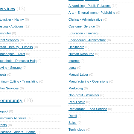
Advertising - Public Relations
(14)
ervices
(12)
Arts - Entertainment - Publishing
(0)
bysitter - Nanny
(0)
Clerical - Administrative
(0)
sting - Auditions
(12)
Customer Service
(0)
omputer
(0)
Education - Training
(0)
ent Services
(0)
Engineering - Architecture
(0)
alth - Beauty - Fitness
(0)
Healthcare
(0)
roscopes - Tarot
(0)
Human Resource
(0)
usehold - Domestic Help
(0)
Internet
(0)
ving - Storage
(0)
Legal
(0)
pair
(0)
Manual Labor
(0)
iting - Editing - Translating
(0)
Manufacturing - Operations
(0)
her Services
(0)
Marketing
(0)
Non-profit - Volunteer
(0)
ommunity
(10)
Real Estate
(0)
Restaurant - Food Service
(0)
rpool
(0)
Retail
(0)
mmunity Activities
(10)
Sales
(0)
vents
(0)
Technology
(0)
sicians - Artists - Bands
(0)