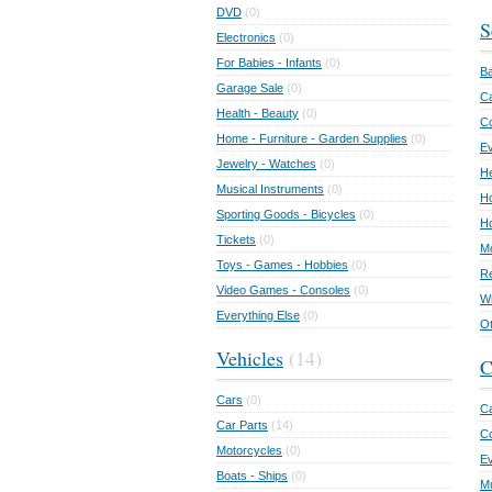
DVD
(0)
S
Electronics
(0)
For Babies - Infants
(0)
Ba
Garage Sale
(0)
Ca
Health - Beauty
(0)
C
Home - Furniture - Garden Supplies
(0)
Ev
Jewelry - Watches
(0)
He
Musical Instruments
(0)
Ho
Sporting Goods - Bicycles
(0)
Ho
Tickets
(0)
Mo
Toys - Games - Hobbies
(0)
Re
Video Games - Consoles
(0)
Wr
Everything Else
(0)
Ot
Vehicles
(14)
C
Cars
(0)
Ca
Car Parts
(14)
Co
Motorcycles
(0)
E
Boats - Ships
(0)
Mu