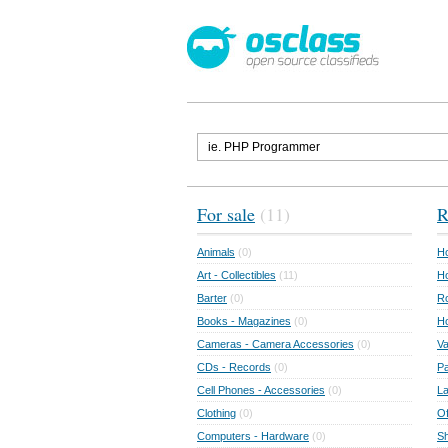
For sale
(11)
R
Animals
(0)
Ho
Art - Collectibles
(11)
Ho
Barter
(0)
Ro
Books - Magazines
(0)
H
Cameras - Camera Accessories
(0)
Va
CDs - Records
(0)
Pa
Cell Phones - Accessories
(0)
L
Clothing
(0)
Of
Computers - Hardware
(0)
Sh