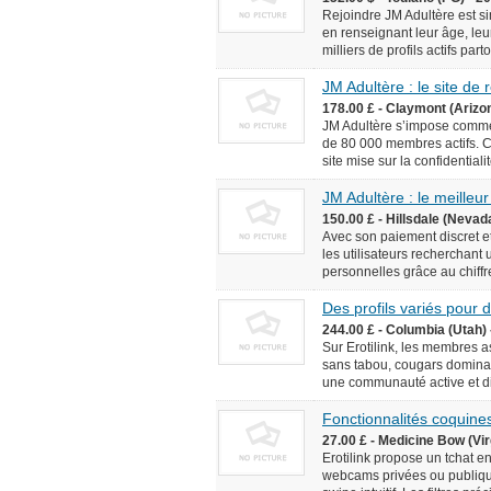
Rejoindre JM Adultère est simp
en renseignant leur âge, leur
milliers de profils actifs pa
JM Adultère : le site de
178.00 £ - Claymont (Arizo
JM Adultère s’impose comme 
de 80 000 membres actifs. C
site mise sur la confidentialit
JM Adultère : le meilleur
150.00 £ - Hillsdale (Nevad
Avec son paiement discret et
les utilisateurs recherchant
personnelles grâce au chiffr
Des profils variés pour
244.00 £ - Columbia (Utah) 
Sur Erotilink, les membres 
sans tabou, cougars dominan
une communauté active et div
Fonctionnalités coquines
27.00 £ - Medicine Bow (Vir
Erotilink propose un tchat e
webcams privées ou publiqu