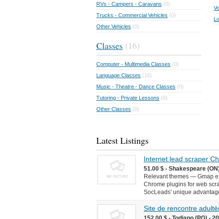
RVs - Campers - Caravans
(0)
Vo
Trucks - Commercial Vehicles
(0)
Lo
Other Vehicles
(0)
Classes
(16)
Computer - Multimedia Classes
(0)
Language Classes
(16)
Music - Theatre - Dance Classes
(0)
Tutoring - Private Lessons
(0)
Other Classes
(0)
Latest Listings
Internet lead scraper 
51.00 $ - Shakespeare (ON)
Relevant themes — Gmap ext
Chrome plugins for web scr
SocLeads' unique advantages 
Site de rencontre adultèr
152.00 $ - Todiano (PG) - 2