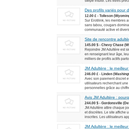
swipe intuitif. Les filtres pr
Des profils variés pour
12.00 £ - Tolleson (Wyomin
Sur Erotilink, les membres 
sans tabou, cougars domina
communauté active et diversif
Site de rencontre adultèr
145.00 $ - Chevy Chase (W
Rejoindre JM Adultère est simp
en renseignant leur âge, leur
milliers de profils actifs pa
JM Adultère : le meilleur
246.00 £ - Linden (Washingt
Avec son paiement discret et
utilisateurs recherchant une
personnelles grâce au chiffr
Avis JM Adultère : pourq
244.00 $ - Gordonsville (De
JM Adultère attire chaque jo
et discrètes. Le site affich
inscrites. Les utilisateurs ap
JM Adultère : le meilleur