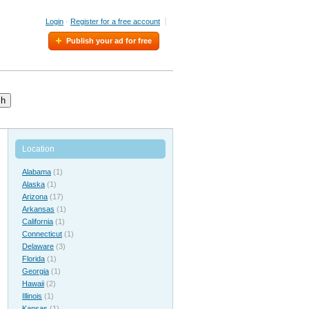
Login
·
Register for a free account
Publish your ad for free
ch
Location
Alabama
(1)
Alaska
(1)
Arizona
(17)
Arkansas
(1)
California
(1)
Connecticut
(1)
Delaware
(3)
Florida
(1)
Georgia
(1)
Hawaii
(2)
Illinois
(1)
Kansas
(1)