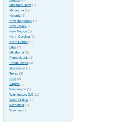
Massachusetts
(1)
Minnesota
(1)
Nevada
(2)
New Hampshire
(1)
New Jersey
(1)
New Mexico
(1)
North Carolina
(2)
North Dakota
(2)
Ohio
(2)
Oklahoma
(2)
Pennsylvania
(1)
Rhode Island
(3)
Tennessee
(1)
Texas
(3)
Utah
(2)
Virginia
(2)
Washington
(1)
Washington, D.C.
(1)
West Virginia
(1)
Wisconsin
(1)
Wyoming
(2)