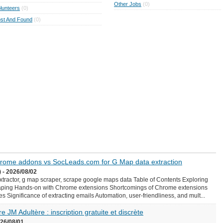
Other Jobs
(0)
lunteers
(0)
st And Found
(0)
Chrome addons vs SocLeads.com for G Map data extraction
 - 2026/08/02
ractor, g map scraper, scrape google maps data Table of Contents Exploring
aping Hands-on with Chrome extensions Shortcomings of Chrome extensions
Significance of extracting emails Automation, user-friendliness, and mult...
e JM Adultère : inscription gratuite et discrète
026/08/01