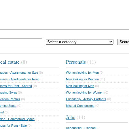
Sear
eal estate
(8)
Personals
(11)
uses - Apartments for Sale
(0)
Women looking for Men
(0)
uses - Apartments for Rent
(8)
Men looking for Women
(11)
oms for Rent - Shared
(0)
Men looking for Men
(0)
ousing Swap
(0)
Women looking for Women
(0)
cation Rentals
(0)
Friendship - Activity Partners
(0)
rking Spots
(0)
Missed Connections
(0)
and
(0)
Jobs
(14)
fice - Commercial Space
(0)
ops for Rent - Sale
(0)
Accounting - Finance
(0)