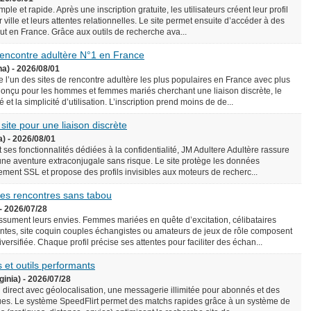
le et rapide. Après une inscription gratuite, les utilisateurs créent leur profil
 ville et leurs attentes relationnelles. Le site permet ensuite d’accéder à des
rtout en France. Grâce aux outils de recherche ava...
 rencontre adultère N°1 en France
na) - 2026/08/01
l’un des sites de rencontre adultère les plus populaires en France avec plus
onçu pour les hommes et femmes mariés cherchant une liaison discrète, le
é et la simplicité d’utilisation. L’inscription prend moins de de...
 site pour une liaison discrète
a) - 2026/08/01
 ses fonctionnalités dédiées à la confidentialité, JM Adultere Adultère rassure
 une aventure extraconjugale sans risque. Le site protège les données
ement SSL et propose des profils invisibles aux moteurs de recherc...
 des rencontres sans tabou
- 2026/07/28
assument leurs envies. Femmes mariées en quête d’excitation, célibataires
tes, site coquin couples échangistes ou amateurs de jeux de rôle composent
ersifiée. Chaque profil précise ses attentes pour faciliter des échan...
 et outils performants
ginia) - 2026/07/28
n direct avec géolocalisation, une messagerie illimitée pour abonnés et des
es. Le système SpeedFlirt permet des matchs rapides grâce à un système de