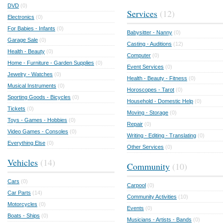
DVD
(0)
Services
(12)
Electronics
(0)
For Babies - Infants
(0)
Babysitter - Nanny
(0)
Garage Sale
(0)
Casting - Auditions
(12)
Health - Beauty
(0)
Computer
(0)
Home - Furniture - Garden Supplies
(0)
Event Services
(0)
Jewelry - Watches
(0)
Health - Beauty - Fitness
(0)
Musical Instruments
(0)
Horoscopes - Tarot
(0)
Sporting Goods - Bicycles
(0)
Household - Domestic Help
(0)
Tickets
(0)
Moving - Storage
(0)
Toys - Games - Hobbies
(0)
Repair
(0)
Video Games - Consoles
(0)
Writing - Editing - Translating
(0)
Everything Else
(0)
Other Services
(0)
Vehicles
(14)
Community
(10)
Cars
(0)
Carpool
(0)
Car Parts
(14)
Community Activities
(10)
Motorcycles
(0)
Events
(0)
Boats - Ships
(0)
Musicians - Artists - Bands
(0)