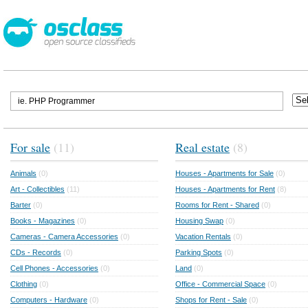
For sale
(11)
Real estate
(8)
Animals
(0)
Houses - Apartments for Sale
(0)
Art - Collectibles
(11)
Houses - Apartments for Rent
(8)
Barter
(0)
Rooms for Rent - Shared
(0)
Books - Magazines
(0)
Housing Swap
(0)
Cameras - Camera Accessories
(0)
Vacation Rentals
(0)
CDs - Records
(0)
Parking Spots
(0)
Cell Phones - Accessories
(0)
Land
(0)
Clothing
(0)
Office - Commercial Space
(0)
Computers - Hardware
(0)
Shops for Rent - Sale
(0)