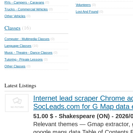
RVs - Campers - Caravans
(0)
Volunteers
(0)
Trucks - Commercial Vehicles
(0)
Lost And Found
(0)
Other Vehicles
(0)
Classes
(16)
Computer - Multimedia Classes
(0)
Language Classes
(16)
Music - Theatre - Dance Classes
(0)
Tutoring - Private Lessons
(0)
Other Classes
(0)
Latest Listings
Internet lead scraper Chrome a
SocLeads.com for G Map data e
51.00 $ - Shakespeare (ON) - 2026/
Relevant themes — Gmap extractor, 
google maps data Table of Contents 