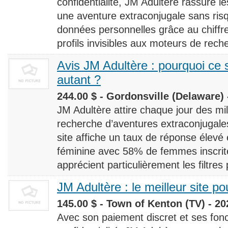
confidentialité, JM Adultère rassure le
une aventure extraconjugale sans risq
données personnelles grâce au chiff
profils invisibles aux moteurs de rech
Avis JM Adultère : pourquoi ce s
autant ?
244.00 $ - Gordonsville (Delaware) 
JM Adultère attire chaque jour des milli
recherche d’aventures extraconjugales
site affiche un taux de réponse élevé
féminine avec 58% de femmes inscrites
apprécient particulièrement les filtres
JM Adultère : le meilleur site po
145.00 $ - Town of Kenton (TV) - 20
Avec son paiement discret et ses fonc