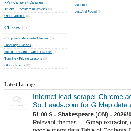
RVs - Campers - Caravans
(0)
Volunteers
(0)
Trucks - Commercial Vehicles
(0)
Lost And Found
(0)
Other Vehicles
(0)
Classes
(16)
Computer - Multimedia Classes
(0)
Language Classes
(16)
Music - Theatre - Dance Classes
(0)
Tutoring - Private Lessons
(0)
Other Classes
(0)
Latest Listings
Internet lead scraper Chrome a
SocLeads.com for G Map data e
51.00 $ - Shakespeare (ON) - 2026/
Relevant themes — Gmap extractor, 
google maps data Table of Contents 