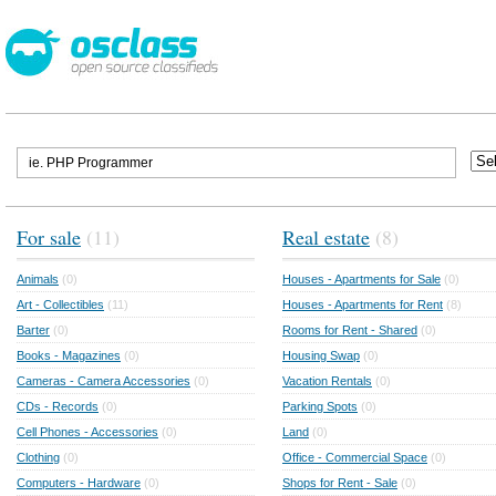
For sale
(11)
Real estate
(8)
Animals
(0)
Houses - Apartments for Sale
(0)
Art - Collectibles
(11)
Houses - Apartments for Rent
(8)
Barter
(0)
Rooms for Rent - Shared
(0)
Books - Magazines
(0)
Housing Swap
(0)
Cameras - Camera Accessories
(0)
Vacation Rentals
(0)
CDs - Records
(0)
Parking Spots
(0)
Cell Phones - Accessories
(0)
Land
(0)
Clothing
(0)
Office - Commercial Space
(0)
Computers - Hardware
(0)
Shops for Rent - Sale
(0)