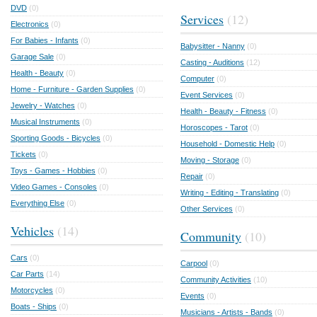
DVD
(0)
Services
(12)
Electronics
(0)
For Babies - Infants
(0)
Babysitter - Nanny
(0)
Garage Sale
(0)
Casting - Auditions
(12)
Health - Beauty
(0)
Computer
(0)
Home - Furniture - Garden Supplies
(0)
Event Services
(0)
Jewelry - Watches
(0)
Health - Beauty - Fitness
(0)
Musical Instruments
(0)
Horoscopes - Tarot
(0)
Sporting Goods - Bicycles
(0)
Household - Domestic Help
(0)
Tickets
(0)
Moving - Storage
(0)
Toys - Games - Hobbies
(0)
Repair
(0)
Video Games - Consoles
(0)
Writing - Editing - Translating
(0)
Everything Else
(0)
Other Services
(0)
Vehicles
(14)
Community
(10)
Cars
(0)
Carpool
(0)
Car Parts
(14)
Community Activities
(10)
Motorcycles
(0)
Events
(0)
Boats - Ships
(0)
Musicians - Artists - Bands
(0)