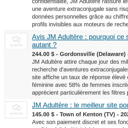
confidentialité, JM Adultère rassure le
une aventure extraconjugale sans risq
données personnelles grâce au chiff
profils invisibles aux moteurs de rech
Avis JM Adultère : pourquoi ce s
autant ?
244.00 $ - Gordonsville (Delaware) 
JM Adultère attire chaque jour des milli
recherche d’aventures extraconjugales
site affiche un taux de réponse élevé
féminine avec 58% de femmes inscrites
apprécient particulièrement les filtres
JM Adultère : le meilleur site po
145.00 $ - Town of Kenton (TV) - 20
Avec son paiement discret et ses fonc