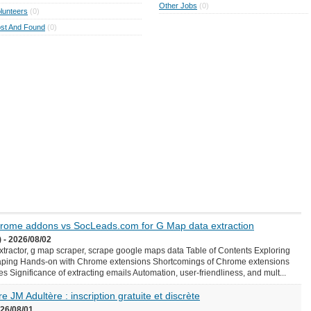
Other Jobs
(0)
lunteers
(0)
st And Found
(0)
Chrome addons vs SocLeads.com for G Map data extraction
 - 2026/08/02
ractor, g map scraper, scrape google maps data Table of Contents Exploring
aping Hands-on with Chrome extensions Shortcomings of Chrome extensions
Significance of extracting emails Automation, user-friendliness, and mult...
e JM Adultère : inscription gratuite et discrète
026/08/01