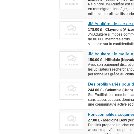
Rejoindre JM Adultère est simp
en renseignant leur âge, leur
milliers de profils actifs pa
JM Adultère : le site de
178.00 £ - Claymont (Arizo
JM Adultère s’impose comme 
de 80 000 membres actifs. C
site mise sur la confidentialit
JM Adultère : le meilleur
150.00 £ - Hillsdale (Nevad
Avec son paiement discret et
les utilisateurs recherchant
personnelles grâce au chiffr
Des profils variés pour
244.00 £ - Columbia (Utah) 
Sur Erotilink, les membres 
sans tabou, cougars dominan
une communauté active et div
Fonctionnalités coquines
27.00 £ - Medicine Bow (Vir
Erotilink propose un tchat e
webcams privées ou publiqu