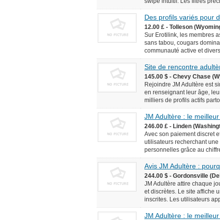
swipe intuitif. Les filtres pr
Des profils variés pour
12.00 £ - Tolleson (Wyomin
Sur Erotilink, les membres 
sans tabou, cougars domina
communauté active et diversif
Site de rencontre adultèr
145.00 $ - Chevy Chase (W
Rejoindre JM Adultère est simp
en renseignant leur âge, leur
milliers de profils actifs pa
JM Adultère : le meilleur
246.00 £ - Linden (Washingt
Avec son paiement discret et
utilisateurs recherchant une
personnelles grâce au chiffr
Avis JM Adultère : pourq
244.00 $ - Gordonsville (De
JM Adultère attire chaque jo
et discrètes. Le site affich
inscrites. Les utilisateurs ap
JM Adultère : le meilleur