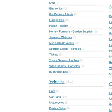
DVD
(0)
S
Electronics
(0)
For Babies - Infants
(0)
Ba
Garage Sale
(0)
Ca
Health - Beauty
(0)
C
Home - Furniture - Garden Supplies
(0)
Ev
Jewelry - Watches
(0)
He
Musical Instruments
(0)
Ho
Sporting Goods - Bicycles
(0)
Ho
Tickets
(0)
Mo
Toys - Games - Hobbies
(0)
Re
Video Games - Consoles
(0)
Wr
Everything Else
(0)
Ot
Vehicles
(14)
C
Cars
(0)
Ca
Car Parts
(14)
Co
Motorcycles
(0)
E
Boats - Ships
(0)
Mu