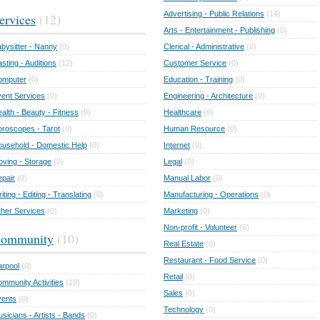
Advertising - Public Relations
(14)
ervices
(12)
Arts - Entertainment - Publishing
(0)
bysitter - Nanny
(0)
Clerical - Administrative
(0)
sting - Auditions
(12)
Customer Service
(0)
omputer
(0)
Education - Training
(0)
ent Services
(0)
Engineering - Architecture
(0)
alth - Beauty - Fitness
(0)
Healthcare
(0)
roscopes - Tarot
(0)
Human Resource
(0)
usehold - Domestic Help
(0)
Internet
(0)
ving - Storage
(0)
Legal
(0)
pair
(0)
Manual Labor
(0)
iting - Editing - Translating
(0)
Manufacturing - Operations
(0)
her Services
(0)
Marketing
(0)
Non-profit - Volunteer
(0)
ommunity
(10)
Real Estate
(0)
Restaurant - Food Service
(0)
rpool
(0)
Retail
(0)
mmunity Activities
(10)
Sales
(0)
vents
(0)
Technology
(0)
sicians - Artists - Bands
(0)