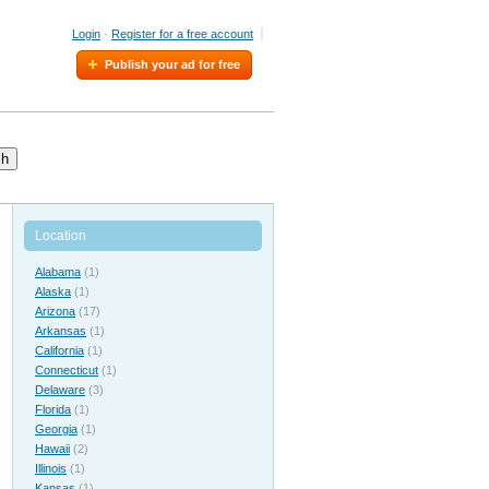
Login
·
Register for a free account
Publish your ad for free
ch
Location
Alabama
(1)
Alaska
(1)
Arizona
(17)
Arkansas
(1)
California
(1)
Connecticut
(1)
Delaware
(3)
Florida
(1)
Georgia
(1)
Hawaii
(2)
Illinois
(1)
Kansas
(1)