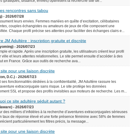
écis (pratiques, distance, envies) optimisent la recherche site de...
 des rencontres sans tabou
g) - 2026/07/28
assument leurs envies. Femmes mariées en quête d’excitation, célibataires
ntes, couples échangistes ou amateurs de jeux de rôle composent une
iée. Chaque profil précise ses attentes pour faciliter des échanges clairs e...
e JM Adultère : inscription gratuite et discrète
yoming) - 2026/07/23
le et rapide. Après une inscription gratuite, les utilisateurs créent leur profil
 ville et leurs attentes relationnelles. Le site permet ensuite d’accéder à des
rtout en France. Grâce aux outils de recherche ava...
 site pour une liaison discrète
on, D.C.) - 2026/07/23
 ses fonctionnalités dédiées à la confidentialité, JM Adultère rassure les
 aventure extraconjugale sans risque. Le site protège les données
ement SSL et propose des profils invisibles aux moteurs de recherche. Les m...
uoi ce site adultère séduit autant ?
laware) - 2026/07/23
ur des milliers d’infidèles à la recherche d’aventures extraconjugales sérieuses
e un taux de réponse élevé et une forte présence féminine avec 58% de femmes
précient particulièrement les filtres précis, la message...
 site pour une liaison discrète