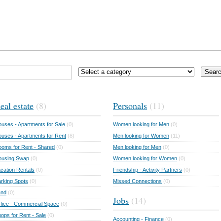
Sear
eal estate
(8)
Personals
(11)
uses - Apartments for Sale
(0)
Women looking for Men
(0)
uses - Apartments for Rent
(8)
Men looking for Women
(11)
oms for Rent - Shared
(0)
Men looking for Men
(0)
ousing Swap
(0)
Women looking for Women
(0)
cation Rentals
(0)
Friendship - Activity Partners
(0)
rking Spots
(0)
Missed Connections
(0)
and
(0)
Jobs
(14)
fice - Commercial Space
(0)
ops for Rent - Sale
(0)
Accounting - Finance
(0)