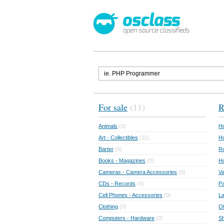
For sale
(11)
R
Animals
(0)
Ho
Art - Collectibles
(11)
Ho
Barter
(0)
Ro
Books - Magazines
(0)
H
Cameras - Camera Accessories
(0)
Va
CDs - Records
(0)
Pa
Cell Phones - Accessories
(0)
L
Clothing
(0)
Of
Computers - Hardware
(0)
Sh