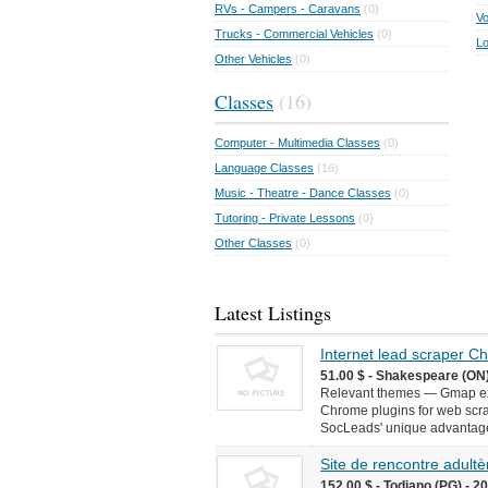
RVs - Campers - Caravans
(0)
Vo
Trucks - Commercial Vehicles
(0)
Lo
Other Vehicles
(0)
Classes
(16)
Computer - Multimedia Classes
(0)
Language Classes
(16)
Music - Theatre - Dance Classes
(0)
Tutoring - Private Lessons
(0)
Other Classes
(0)
Latest Listings
Internet lead scraper 
51.00 $ - Shakespeare (ON)
Relevant themes — Gmap ext
Chrome plugins for web scr
SocLeads' unique advantages 
Site de rencontre adultèr
152.00 $ - Todiano (PG) - 2