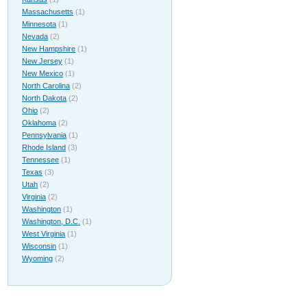
Massachusetts
(1)
Minnesota
(1)
Nevada
(2)
New Hampshire
(1)
New Jersey
(1)
New Mexico
(1)
North Carolina
(2)
North Dakota
(2)
Ohio
(2)
Oklahoma
(2)
Pennsylvania
(1)
Rhode Island
(3)
Tennessee
(1)
Texas
(3)
Utah
(2)
Virginia
(2)
Washington
(1)
Washington, D.C.
(1)
West Virginia
(1)
Wisconsin
(1)
Wyoming
(2)