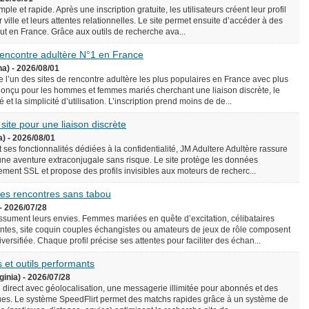
le et rapide. Après une inscription gratuite, les utilisateurs créent leur profil
 ville et leurs attentes relationnelles. Le site permet ensuite d’accéder à des
rtout en France. Grâce aux outils de recherche ava...
 rencontre adultère N°1 en France
na) - 2026/08/01
l’un des sites de rencontre adultère les plus populaires en France avec plus
onçu pour les hommes et femmes mariés cherchant une liaison discrète, le
é et la simplicité d’utilisation. L’inscription prend moins de de...
 site pour une liaison discrète
a) - 2026/08/01
 ses fonctionnalités dédiées à la confidentialité, JM Adultere Adultère rassure
 une aventure extraconjugale sans risque. Le site protège les données
ement SSL et propose des profils invisibles aux moteurs de recherc...
 des rencontres sans tabou
- 2026/07/28
assument leurs envies. Femmes mariées en quête d’excitation, célibataires
tes, site coquin couples échangistes ou amateurs de jeux de rôle composent
ersifiée. Chaque profil précise ses attentes pour faciliter des échan...
 et outils performants
ginia) - 2026/07/28
n direct avec géolocalisation, une messagerie illimitée pour abonnés et des
es. Le système SpeedFlirt permet des matchs rapides grâce à un système de