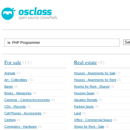
For sale
(11)
Real estate
(8)
Animals
(0)
Houses - Apartments for Sale
(0)
Art - Collectibles
(11)
Houses - Apartments for Rent
(8)
Barter
(0)
Rooms for Rent - Shared
(0)
Books - Magazines
(0)
Housing Swap
(0)
Cameras - Camera Accessories
(0)
Vacation Rentals
(0)
CDs - Records
(0)
Parking Spots
(0)
Cell Phones - Accessories
(0)
Land
(0)
Clothing
(0)
Office - Commercial Space
(0)
Computers - Hardware
(0)
Shops for Rent - Sale
(0)