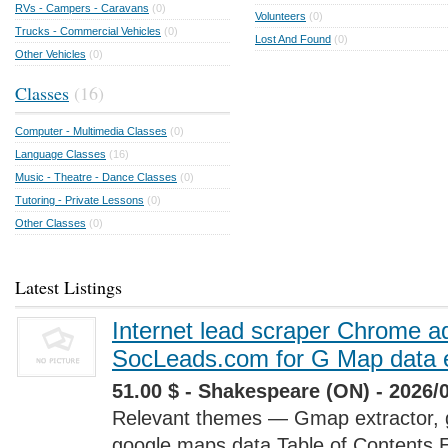
RVs - Campers - Caravans
(0)
Volunteers
(0)
Trucks - Commercial Vehicles
(0)
Lost And Found
(0)
Other Vehicles
(0)
Classes
(16)
Computer - Multimedia Classes
(0)
Language Classes
(16)
Music - Theatre - Dance Classes
(0)
Tutoring - Private Lessons
(0)
Other Classes
(0)
Latest Listings
Internet lead scraper Chrome a
SocLeads.com for G Map data e
51.00 $ - Shakespeare (ON) - 2026/
Relevant themes — Gmap extractor, 
google maps data Table of Contents 