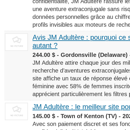
confidentialité, JM Adultère rassure le
une aventure extraconjugale sans risq
données personnelles grâce au chiff
profils invisibles aux moteurs de rech
Avis JM Adultère : pourquoi ce s
autant ?
244.00 $ - Gordonsville (Delaware) 
JM Adultère attire chaque jour des milli
recherche d’aventures extraconjugales
site affiche un taux de réponse élevé
féminine avec 58% de femmes inscrites
apprécient particulièrement les filtres
JM Adultère : le meilleur site po
145.00 $ - Town of Kenton (TV) - 20
Avec son paiement discret et ses fonc