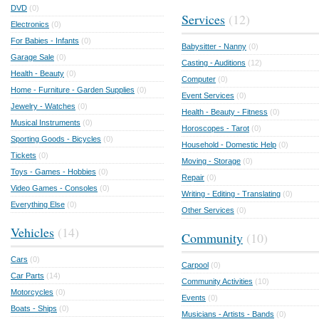
DVD
(0)
Services
(12)
Electronics
(0)
For Babies - Infants
(0)
Babysitter - Nanny
(0)
Garage Sale
(0)
Casting - Auditions
(12)
Health - Beauty
(0)
Computer
(0)
Home - Furniture - Garden Supplies
(0)
Event Services
(0)
Jewelry - Watches
(0)
Health - Beauty - Fitness
(0)
Musical Instruments
(0)
Horoscopes - Tarot
(0)
Sporting Goods - Bicycles
(0)
Household - Domestic Help
(0)
Tickets
(0)
Moving - Storage
(0)
Toys - Games - Hobbies
(0)
Repair
(0)
Video Games - Consoles
(0)
Writing - Editing - Translating
(0)
Everything Else
(0)
Other Services
(0)
Vehicles
(14)
Community
(10)
Cars
(0)
Carpool
(0)
Car Parts
(14)
Community Activities
(10)
Motorcycles
(0)
Events
(0)
Boats - Ships
(0)
Musicians - Artists - Bands
(0)