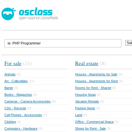
For sale
(11)
Real estate
(8)
Animals
(0)
Houses - Apartments for Sale
(0)
Art - Collectibles
(11)
Houses - Apartments for Rent
(8)
Barter
(0)
Rooms for Rent - Shared
(0)
Books - Magazines
(0)
Housing Swap
(0)
Cameras - Camera Accessories
(0)
Vacation Rentals
(0)
CDs - Records
(0)
Parking Spots
(0)
Cell Phones - Accessories
(0)
Land
(0)
Clothing
(0)
Office - Commercial Space
(0)
Computers - Hardware
(0)
Shops for Rent - Sale
(0)