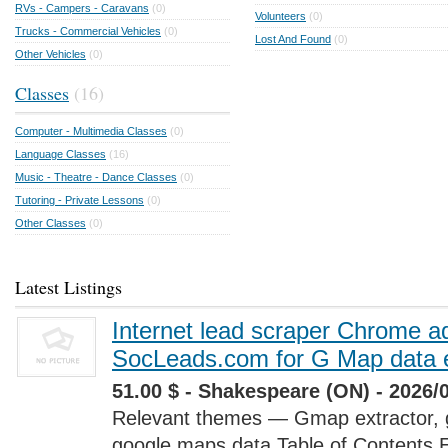
RVs - Campers - Caravans
(0)
Volunteers
(0)
Trucks - Commercial Vehicles
(0)
Lost And Found
(0)
Other Vehicles
(0)
Classes
(16)
Computer - Multimedia Classes
(0)
Language Classes
(16)
Music - Theatre - Dance Classes
(0)
Tutoring - Private Lessons
(0)
Other Classes
(0)
Latest Listings
Internet lead scraper Chrome a
SocLeads.com for G Map data e
51.00 $ - Shakespeare (ON) - 2026/
Relevant themes — Gmap extractor, 
google maps data Table of Contents 