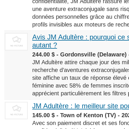
confidentialité, JM Adultère rassure le
une aventure extraconjugale sans risq
données personnelles grâce au chiff
profils invisibles aux moteurs de rech
Avis JM Adultère : pourquoi ce s
autant ?
244.00 $ - Gordonsville (Delaware) 
JM Adultère attire chaque jour des milli
recherche d’aventures extraconjugales
site affiche un taux de réponse élevé
féminine avec 58% de femmes inscrites
apprécient particulièrement les filtres
JM Adultère : le meilleur site po
145.00 $ - Town of Kenton (TV) - 20
Avec son paiement discret et ses fonc