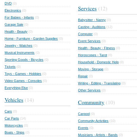
DVD
(0)
Services
(12)
Electronics
(0)
For Babies - Infants
(0)
Babysitter - Nanny
(0)
Garage Sale
(0)
Casting - Auditions
(12)
Health - Beauty
(0)
Computer
(0)
Home - Furniture - Garden Supplies
(0)
Event Services
(0)
Jewelry - Watches
(0)
Health - Beauty - Fitness
(0)
Musical Instruments
(0)
Horoscopes - Tarot
(0)
Sporting Goods - Bicycles
(0)
Household - Domestic Help
(0)
Tickets
(0)
Moving - Storage
(0)
Toys - Games - Hobbies
(0)
Repair
(0)
Video Games - Consoles
(0)
Writing - Editing - Translating
(0)
Everything Else
(0)
Other Services
(0)
Vehicles
(14)
Community
(10)
Cars
(0)
Carpool
(0)
Car Parts
(14)
Community Activities
(10)
Motorcycles
(0)
Events
(0)
Boats - Ships
(0)
Musicians - Artists - Bands
(0)