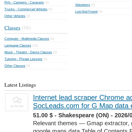
RVs - Campers - Caravans
(0)
Volunteers
(0)
Trucks - Commercial Vehicles
(0)
Lost And Found
(0)
Other Vehicles
(0)
Classes
(16)
Computer - Multimedia Classes
(0)
Language Classes
(16)
Music - Theatre - Dance Classes
(0)
Tutoring - Private Lessons
(0)
Other Classes
(0)
Latest Listings
Internet lead scraper Chrome a
SocLeads.com for G Map data e
51.00 $ - Shakespeare (ON) - 2026/
Relevant themes — Gmap extractor, 
google maps data Table of Contents 