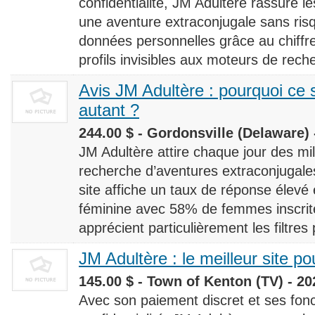
confidentialité, JM Adultère rassure le
une aventure extraconjugale sans risq
données personnelles grâce au chiff
profils invisibles aux moteurs de rech
Avis JM Adultère : pourquoi ce s
autant ?
244.00 $ - Gordonsville (Delaware) 
JM Adultère attire chaque jour des milli
recherche d’aventures extraconjugales
site affiche un taux de réponse élevé
féminine avec 58% de femmes inscrites
apprécient particulièrement les filtres
JM Adultère : le meilleur site po
145.00 $ - Town of Kenton (TV) - 20
Avec son paiement discret et ses fonc