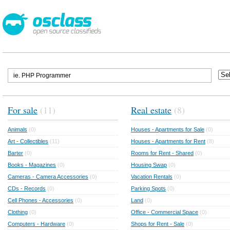
For sale
(11)
Real estate
(8)
Animals
(0)
Houses - Apartments for Sale
(0)
Art - Collectibles
(11)
Houses - Apartments for Rent
(8)
Barter
(0)
Rooms for Rent - Shared
(0)
Books - Magazines
(0)
Housing Swap
(0)
Cameras - Camera Accessories
(0)
Vacation Rentals
(0)
CDs - Records
(0)
Parking Spots
(0)
Cell Phones - Accessories
(0)
Land
(0)
Clothing
(0)
Office - Commercial Space
(0)
Computers - Hardware
(0)
Shops for Rent - Sale
(0)