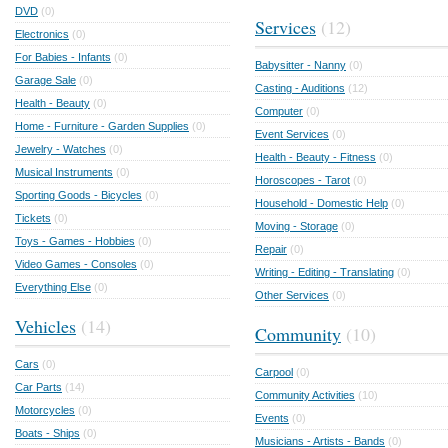
DVD
(0)
Services
(12)
Electronics
(0)
For Babies - Infants
(0)
Babysitter - Nanny
(0)
Garage Sale
(0)
Casting - Auditions
(12)
Health - Beauty
(0)
Computer
(0)
Home - Furniture - Garden Supplies
(0)
Event Services
(0)
Jewelry - Watches
(0)
Health - Beauty - Fitness
(0)
Musical Instruments
(0)
Horoscopes - Tarot
(0)
Sporting Goods - Bicycles
(0)
Household - Domestic Help
(0)
Tickets
(0)
Moving - Storage
(0)
Toys - Games - Hobbies
(0)
Repair
(0)
Video Games - Consoles
(0)
Writing - Editing - Translating
(0)
Everything Else
(0)
Other Services
(0)
Vehicles
(14)
Community
(10)
Cars
(0)
Carpool
(0)
Car Parts
(14)
Community Activities
(10)
Motorcycles
(0)
Events
(0)
Boats - Ships
(0)
Musicians - Artists - Bands
(0)