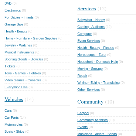
DVD
(0)
Services
(12)
Electronics
(0)
For Babies - Infants
(0)
Babysitter - Nanny
(0)
Garage Sale
(0)
Casting - Auditions
(12)
Health - Beauty
(0)
Computer
(0)
Home - Furniture - Garden Supplies
(0)
Event Services
(0)
Jewelry - Watches
(0)
Health - Beauty - Fitness
(0)
Musical Instruments
(0)
Horoscopes - Tarot
(0)
Sporting Goods - Bicycles
(0)
Household - Domestic Help
(0)
Tickets
(0)
Moving - Storage
(0)
Toys - Games - Hobbies
(0)
Repair
(0)
Video Games - Consoles
(0)
Writing - Editing - Translating
(0)
Everything Else
(0)
Other Services
(0)
Vehicles
(14)
Community
(10)
Cars
(0)
Carpool
(0)
Car Parts
(14)
Community Activities
(10)
Motorcycles
(0)
Events
(0)
Boats - Ships
(0)
Musicians - Artists - Bands
(0)