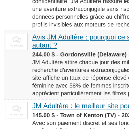
confidentialité, JM Adultère rassure le
une aventure extraconjugale sans risq
données personnelles grâce au chiff
profils invisibles aux moteurs de rech
Avis JM Adultère : pourquoi ce s
autant ?
244.00 $ - Gordonsville (Delaware) 
JM Adultère attire chaque jour des milli
recherche d’aventures extraconjugales
site affiche un taux de réponse élevé
féminine avec 58% de femmes inscrites
apprécient particulièrement les filtres
JM Adultère : le meilleur site po
145.00 $ - Town of Kenton (TV) - 20
Avec son paiement discret et ses fonc