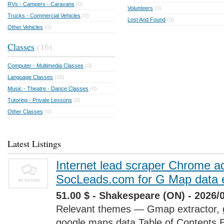
RVs - Campers - Caravans
(0)
Volunteers
(0)
Trucks - Commercial Vehicles
(0)
Lost And Found
(0)
Other Vehicles
(0)
Classes
(16)
Computer - Multimedia Classes
(0)
Language Classes
(16)
Music - Theatre - Dance Classes
(0)
Tutoring - Private Lessons
(0)
Other Classes
(0)
Latest Listings
Internet lead scraper Chrome a
SocLeads.com for G Map data e
51.00 $ - Shakespeare (ON) - 2026/
Relevant themes — Gmap extractor, 
google maps data Table of Contents 