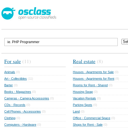
For sale
(11)
Real estate
(8)
Animals
(0)
Houses - Apartments for Sale
(0)
Art - Collectibles
(11)
Houses - Apartments for Rent
(8)
Barter
(0)
Rooms for Rent - Shared
(0)
Books - Magazines
(0)
Housing Swap
(0)
Cameras - Camera Accessories
(0)
Vacation Rentals
(0)
CDs - Records
(0)
Parking Spots
(0)
Cell Phones - Accessories
(0)
Land
(0)
Clothing
(0)
Office - Commercial Space
(0)
Computers - Hardware
(0)
Shops for Rent - Sale
(0)