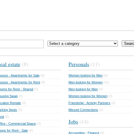
Sear
eal estate
(8)
Personals
(11)
uses - Apartments for Sale
(0)
Women looking for Men
(0)
uses - Apartments for Rent
(8)
Men looking for Women
(11)
oms for Rent - Shared
(0)
Men looking for Men
(0)
ousing Swap
(0)
Women looking for Women
(0)
cation Rentals
(0)
Friendship - Activity Partners
(0)
rking Spots
(0)
Missed Connections
(0)
and
(0)
Jobs
(14)
fice - Commercial Space
(0)
ops for Rent - Sale
(0)
Accounting - Finance
(0)