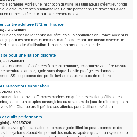
le et rapide. Après une inscription gratuite, les utilisateurs créent leur profil
 ville et leurs attentes relationnelles. Le site permet ensuite d’accéder à des
rtout en France. Grâce aux outils de recherche ava...
 rencontre adultère N°1 en France
na) - 2026/08/01
l’un des sites de rencontre adultère les plus populaires en France avec plus
onçu pour les hommes et femmes mariés cherchant une liaison discrète, le
é et la simplicité d’utilisation. L’inscription prend moins de de...
 site pour une liaison discrète
a) - 2026/08/01
 ses fonctionnalités dédiées à la confidentialité, JM Adultere Adultère rassure
 une aventure extraconjugale sans risque. Le site protège les données
ement SSL et propose des profils invisibles aux moteurs de recherc...
 des rencontres sans tabou
- 2026/07/28
assument leurs envies. Femmes mariées en quête d’excitation, célibataires
tes, site coquin couples échangistes ou amateurs de jeux de rôle composent
ersifiée. Chaque profil précise ses attentes pour faciliter des échan...
 et outils performants
ginia) - 2026/07/28
n direct avec géolocalisation, une messagerie illimitée pour abonnés et des
es. Le système SpeedFlirt permet des matchs rapides grâce à un système de