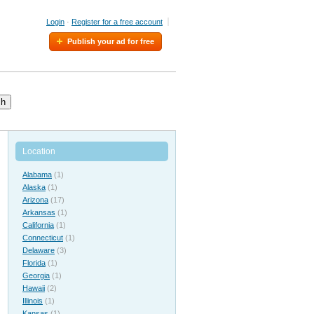
Login
·
Register for a free account
Publish your ad for free
ch
Location
Alabama
(1)
Alaska
(1)
Arizona
(17)
Arkansas
(1)
California
(1)
Connecticut
(1)
Delaware
(3)
Florida
(1)
Georgia
(1)
Hawaii
(2)
Illinois
(1)
Kansas
(1)