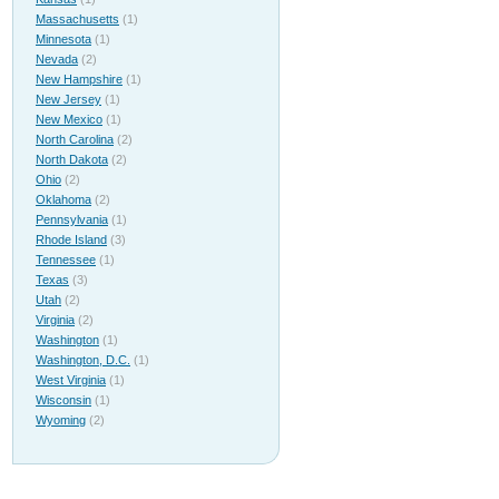
Massachusetts
(1)
Minnesota
(1)
Nevada
(2)
New Hampshire
(1)
New Jersey
(1)
New Mexico
(1)
North Carolina
(2)
North Dakota
(2)
Ohio
(2)
Oklahoma
(2)
Pennsylvania
(1)
Rhode Island
(3)
Tennessee
(1)
Texas
(3)
Utah
(2)
Virginia
(2)
Washington
(1)
Washington, D.C.
(1)
West Virginia
(1)
Wisconsin
(1)
Wyoming
(2)