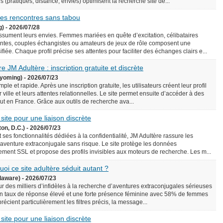
écis (pratiques, distance, envies) optimisent la recherche site de...
 des rencontres sans tabou
g) - 2026/07/28
assument leurs envies. Femmes mariées en quête d’excitation, célibataires
ntes, couples échangistes ou amateurs de jeux de rôle composent une
iée. Chaque profil précise ses attentes pour faciliter des échanges clairs e...
e JM Adultère : inscription gratuite et discrète
yoming) - 2026/07/23
le et rapide. Après une inscription gratuite, les utilisateurs créent leur profil
 ville et leurs attentes relationnelles. Le site permet ensuite d’accéder à des
rtout en France. Grâce aux outils de recherche ava...
 site pour une liaison discrète
on, D.C.) - 2026/07/23
 ses fonctionnalités dédiées à la confidentialité, JM Adultère rassure les
 aventure extraconjugale sans risque. Le site protège les données
ement SSL et propose des profils invisibles aux moteurs de recherche. Les m...
uoi ce site adultère séduit autant ?
laware) - 2026/07/23
ur des milliers d’infidèles à la recherche d’aventures extraconjugales sérieuses
e un taux de réponse élevé et une forte présence féminine avec 58% de femmes
précient particulièrement les filtres précis, la message...
 site pour une liaison discrète