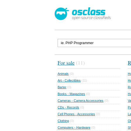
For sale
(11)
R
Animals
(0)
Ho
Art - Collectibles
(11)
Ho
Barter
(0)
Ro
Books - Magazines
(0)
H
Cameras - Camera Accessories
(0)
Va
CDs - Records
(0)
Pa
Cell Phones - Accessories
(0)
L
Clothing
(0)
Of
Computers - Hardware
(0)
Sh