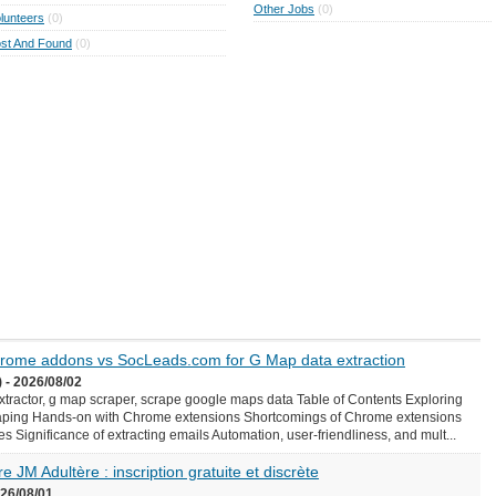
Other Jobs
(0)
lunteers
(0)
st And Found
(0)
Chrome addons vs SocLeads.com for G Map data extraction
 - 2026/08/02
ractor, g map scraper, scrape google maps data Table of Contents Exploring
aping Hands-on with Chrome extensions Shortcomings of Chrome extensions
Significance of extracting emails Automation, user-friendliness, and mult...
e JM Adultère : inscription gratuite et discrète
026/08/01