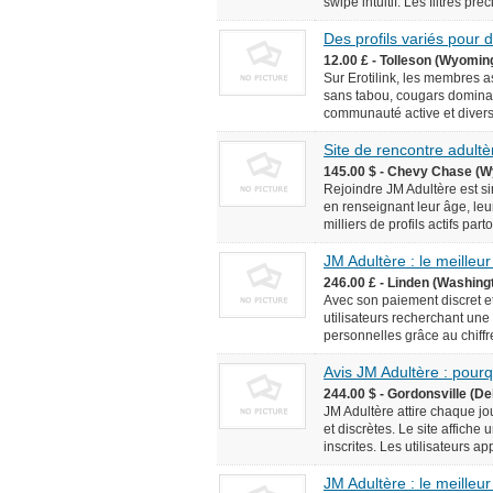
swipe intuitif. Les filtres pr
Des profils variés pour
12.00 £ - Tolleson (Wyomin
Sur Erotilink, les membres 
sans tabou, cougars domina
communauté active et diversif
Site de rencontre adultèr
145.00 $ - Chevy Chase (W
Rejoindre JM Adultère est simp
en renseignant leur âge, leur
milliers de profils actifs pa
JM Adultère : le meilleur
246.00 £ - Linden (Washingt
Avec son paiement discret et
utilisateurs recherchant une
personnelles grâce au chiffr
Avis JM Adultère : pourq
244.00 $ - Gordonsville (De
JM Adultère attire chaque jo
et discrètes. Le site affich
inscrites. Les utilisateurs ap
JM Adultère : le meilleur