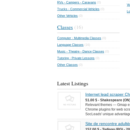
RVs - Campers - Caravans
(0)
Vo
Trucks - Commercial Vehicles
(0)
Lo
Other Vehicles
(0)
Classes
(16)
Computer - Multimedia Classes
(0)
Language Classes
(16)
Music - Theatre - Dance Classes
(0)
Tutoring - Private Lessons
(0)
Other Classes
(0)
Latest Listings
Internet lead scraper 
51.00 $ - Shakespeare (ON)
Relevant themes — Gmap ext
Chrome plugins for web scr
SocLeads' unique advantages 
Site de rencontre adultèr
152.00 $ - Todiano (PG) - 2