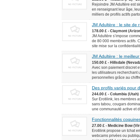
Rejoindre JM Adultère est simp
en renseignant leur âge, leur
milliers de profils actifs pa
JM Adultère : le site de
178.00 £ - Claymont (Arizo
JM Adultère s’impose comme 
de 80 000 membres actifs. C
site mise sur la confidentialit
JM Adultère : le meilleur
150.00 £ - Hillsdale (Nevad
Avec son paiement discret et
les utilisateurs recherchant
personnelles grâce au chiffr
Des profils variés pour
244.00 £ - Columbia (Utah) 
Sur Erotilink, les membres 
sans tabou, cougars dominan
une communauté active et div
Fonctionnalités coquines
27.00 £ - Medicine Bow (Vir
Erotilink propose un tchat e
webcams privées ou publiqu