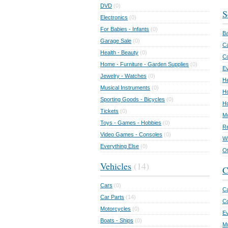
DVD
(0)
S
Electronics
(0)
For Babies - Infants
(0)
Ba
Garage Sale
(0)
Ca
Health - Beauty
(0)
C
Home - Furniture - Garden Supplies
(0)
Ev
Jewelry - Watches
(0)
He
Musical Instruments
(0)
Ho
Sporting Goods - Bicycles
(0)
Ho
Tickets
(0)
Mo
Toys - Games - Hobbies
(0)
Re
Video Games - Consoles
(0)
Wr
Everything Else
(0)
Ot
Vehicles
(14)
C
Cars
(0)
Ca
Car Parts
(14)
Co
Motorcycles
(0)
E
Boats - Ships
(0)
Mu