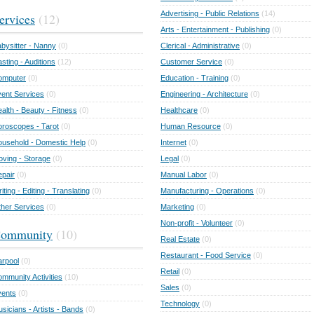
Advertising - Public Relations
(14)
ervices
(12)
Arts - Entertainment - Publishing
(0)
bysitter - Nanny
(0)
Clerical - Administrative
(0)
sting - Auditions
(12)
Customer Service
(0)
omputer
(0)
Education - Training
(0)
ent Services
(0)
Engineering - Architecture
(0)
alth - Beauty - Fitness
(0)
Healthcare
(0)
roscopes - Tarot
(0)
Human Resource
(0)
usehold - Domestic Help
(0)
Internet
(0)
ving - Storage
(0)
Legal
(0)
pair
(0)
Manual Labor
(0)
iting - Editing - Translating
(0)
Manufacturing - Operations
(0)
her Services
(0)
Marketing
(0)
Non-profit - Volunteer
(0)
ommunity
(10)
Real Estate
(0)
Restaurant - Food Service
(0)
rpool
(0)
Retail
(0)
mmunity Activities
(10)
Sales
(0)
vents
(0)
Technology
(0)
sicians - Artists - Bands
(0)