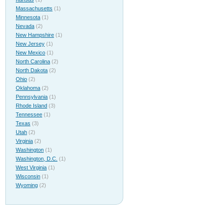
Massachusetts
(1)
Minnesota
(1)
Nevada
(2)
New Hampshire
(1)
New Jersey
(1)
New Mexico
(1)
North Carolina
(2)
North Dakota
(2)
Ohio
(2)
Oklahoma
(2)
Pennsylvania
(1)
Rhode Island
(3)
Tennessee
(1)
Texas
(3)
Utah
(2)
Virginia
(2)
Washington
(1)
Washington, D.C.
(1)
West Virginia
(1)
Wisconsin
(1)
Wyoming
(2)