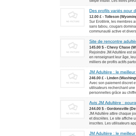
swipe intuitif. Les filtres pr
Des profils variés pour
12.00 £ - Tolleson (Wyomin
Sur Erotilink, les membres 
sans tabou, cougars domina
communauté active et diversif
Site de rencontre adultèr
145.00 $ - Chevy Chase (W
Rejoindre JM Adultère est simp
en renseignant leur âge, leur
milliers de profils actifs pa
JM Adultère : le meilleur
246.00 £ - Linden (Washingt
Avec son paiement discret et
utilisateurs recherchant une
personnelles grâce au chiffr
Avis JM Adultère : pourq
244.00 $ - Gordonsville (De
JM Adultère attire chaque jo
et discrètes. Le site affich
inscrites. Les utilisateurs ap
JM Adultère : le meilleur