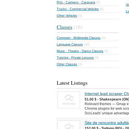
RVs - Campers - Caravans
(0)
Vo
Trucks - Commercial Vehicles
(0)
Lo
Other Vehicles
(0)
Classes
(16)
Computer - Multimedia Classes
(0)
Language Classes
(16)
Music - Theatre - Dance Classes
(0)
Tutoring - Private Lessons
(0)
Other Classes
(0)
Latest Listings
Internet lead scraper 
51.00 $ - Shakespeare (ON)
Relevant themes — Gmap ext
Chrome plugins for web scr
SocLeads' unique advantages 
Site de rencontre adultèr
152.00 $ - Todiano (PG) - 2