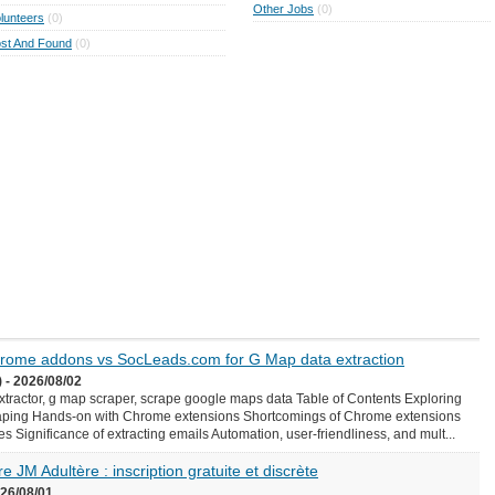
Other Jobs
(0)
lunteers
(0)
st And Found
(0)
Chrome addons vs SocLeads.com for G Map data extraction
 - 2026/08/02
ractor, g map scraper, scrape google maps data Table of Contents Exploring
aping Hands-on with Chrome extensions Shortcomings of Chrome extensions
Significance of extracting emails Automation, user-friendliness, and mult...
e JM Adultère : inscription gratuite et discrète
026/08/01