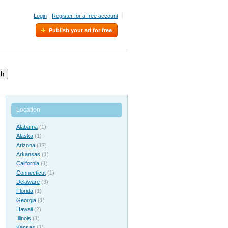
Login
·
Register for a free account
Publish your ad for free
ch
Location
Alabama
(1)
Alaska
(1)
Arizona
(17)
Arkansas
(1)
California
(1)
Connecticut
(1)
Delaware
(3)
Florida
(1)
Georgia
(1)
Hawaii
(2)
Illinois
(1)
Kansas
(1)