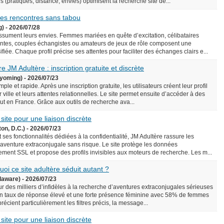
écis (pratiques, distance, envies) optimisent la recherche site de...
 des rencontres sans tabou
g) - 2026/07/28
assument leurs envies. Femmes mariées en quête d’excitation, célibataires
ntes, couples échangistes ou amateurs de jeux de rôle composent une
iée. Chaque profil précise ses attentes pour faciliter des échanges clairs e...
e JM Adultère : inscription gratuite et discrète
yoming) - 2026/07/23
le et rapide. Après une inscription gratuite, les utilisateurs créent leur profil
 ville et leurs attentes relationnelles. Le site permet ensuite d’accéder à des
rtout en France. Grâce aux outils de recherche ava...
 site pour une liaison discrète
on, D.C.) - 2026/07/23
 ses fonctionnalités dédiées à la confidentialité, JM Adultère rassure les
 aventure extraconjugale sans risque. Le site protège les données
ement SSL et propose des profils invisibles aux moteurs de recherche. Les m...
uoi ce site adultère séduit autant ?
laware) - 2026/07/23
ur des milliers d’infidèles à la recherche d’aventures extraconjugales sérieuses
e un taux de réponse élevé et une forte présence féminine avec 58% de femmes
précient particulièrement les filtres précis, la message...
 site pour une liaison discrète