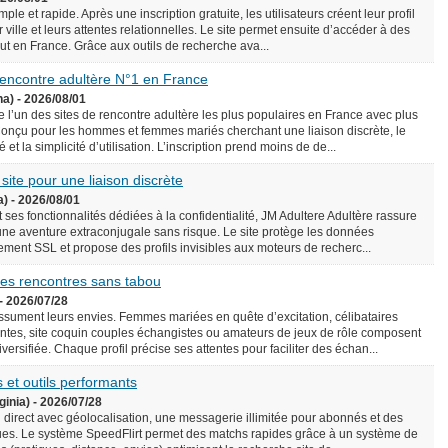
le et rapide. Après une inscription gratuite, les utilisateurs créent leur profil
 ville et leurs attentes relationnelles. Le site permet ensuite d’accéder à des
rtout en France. Grâce aux outils de recherche ava...
 rencontre adultère N°1 en France
na) - 2026/08/01
l’un des sites de rencontre adultère les plus populaires en France avec plus
onçu pour les hommes et femmes mariés cherchant une liaison discrète, le
é et la simplicité d’utilisation. L’inscription prend moins de de...
 site pour une liaison discrète
a) - 2026/08/01
 ses fonctionnalités dédiées à la confidentialité, JM Adultere Adultère rassure
 une aventure extraconjugale sans risque. Le site protège les données
ement SSL et propose des profils invisibles aux moteurs de recherc...
 des rencontres sans tabou
- 2026/07/28
assument leurs envies. Femmes mariées en quête d’excitation, célibataires
tes, site coquin couples échangistes ou amateurs de jeux de rôle composent
ersifiée. Chaque profil précise ses attentes pour faciliter des échan...
 et outils performants
ginia) - 2026/07/28
n direct avec géolocalisation, une messagerie illimitée pour abonnés et des
es. Le système SpeedFlirt permet des matchs rapides grâce à un système de