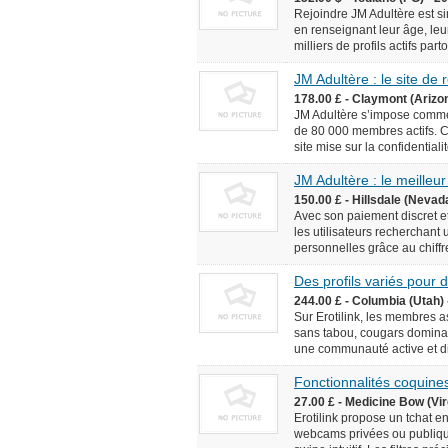
Rejoindre JM Adultère est simp
en renseignant leur âge, leur
milliers de profils actifs pa
JM Adultère : le site de
178.00 £ - Claymont (Arizo
JM Adultère s’impose comme 
de 80 000 membres actifs. C
site mise sur la confidentialit
JM Adultère : le meilleur
150.00 £ - Hillsdale (Nevad
Avec son paiement discret et
les utilisateurs recherchant
personnelles grâce au chiffr
Des profils variés pour
244.00 £ - Columbia (Utah) 
Sur Erotilink, les membres 
sans tabou, cougars dominan
une communauté active et div
Fonctionnalités coquines
27.00 £ - Medicine Bow (Vir
Erotilink propose un tchat e
webcams privées ou publiqu