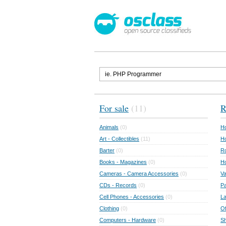
For sale
(11)
R
Animals
(0)
Ho
Art - Collectibles
(11)
Ho
Barter
(0)
Ro
Books - Magazines
(0)
H
Cameras - Camera Accessories
(0)
Va
CDs - Records
(0)
Pa
Cell Phones - Accessories
(0)
L
Clothing
(0)
Of
Computers - Hardware
(0)
Sh