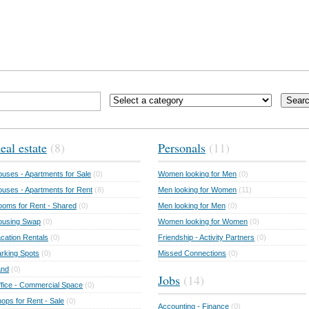
Sear
eal estate
(8)
Personals
(11)
uses - Apartments for Sale
(0)
Women looking for Men
(0)
uses - Apartments for Rent
(8)
Men looking for Women
(11)
oms for Rent - Shared
(0)
Men looking for Men
(0)
ousing Swap
(0)
Women looking for Women
(0)
cation Rentals
(0)
Friendship - Activity Partners
(0)
rking Spots
(0)
Missed Connections
(0)
and
(0)
Jobs
(14)
fice - Commercial Space
(0)
ops for Rent - Sale
(0)
Accounting - Finance
(0)