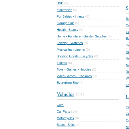
DVD
(0)
S
Electronics
(0)
For Babies - Infants
(0)
Ba
Garage Sale
(0)
Ca
Health - Beauty
(0)
C
Home - Furniture - Garden Supplies
(0)
Ev
Jewelry - Watches
(0)
He
Musical Instruments
(0)
Ho
Sporting Goods - Bicycles
(0)
Ho
Tickets
(0)
Mo
Toys - Games - Hobbies
(0)
Re
Video Games - Consoles
(0)
Wr
Everything Else
(0)
Ot
Vehicles
(14)
C
Cars
(0)
Ca
Car Parts
(14)
Co
Motorcycles
(0)
E
Boats - Ships
(0)
Mu