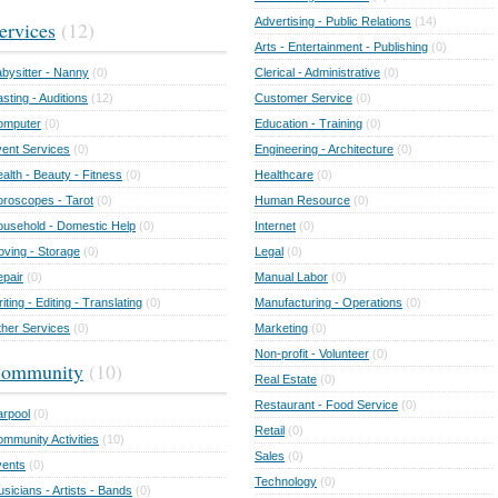
Advertising - Public Relations
(14)
ervices
(12)
Arts - Entertainment - Publishing
(0)
bysitter - Nanny
(0)
Clerical - Administrative
(0)
sting - Auditions
(12)
Customer Service
(0)
omputer
(0)
Education - Training
(0)
ent Services
(0)
Engineering - Architecture
(0)
alth - Beauty - Fitness
(0)
Healthcare
(0)
roscopes - Tarot
(0)
Human Resource
(0)
usehold - Domestic Help
(0)
Internet
(0)
ving - Storage
(0)
Legal
(0)
pair
(0)
Manual Labor
(0)
iting - Editing - Translating
(0)
Manufacturing - Operations
(0)
her Services
(0)
Marketing
(0)
Non-profit - Volunteer
(0)
ommunity
(10)
Real Estate
(0)
Restaurant - Food Service
(0)
rpool
(0)
Retail
(0)
mmunity Activities
(10)
Sales
(0)
vents
(0)
Technology
(0)
sicians - Artists - Bands
(0)