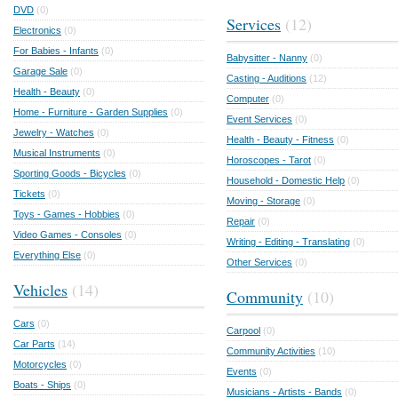
DVD
(0)
Services
(12)
Electronics
(0)
For Babies - Infants
(0)
Babysitter - Nanny
(0)
Garage Sale
(0)
Casting - Auditions
(12)
Health - Beauty
(0)
Computer
(0)
Home - Furniture - Garden Supplies
(0)
Event Services
(0)
Jewelry - Watches
(0)
Health - Beauty - Fitness
(0)
Musical Instruments
(0)
Horoscopes - Tarot
(0)
Sporting Goods - Bicycles
(0)
Household - Domestic Help
(0)
Tickets
(0)
Moving - Storage
(0)
Toys - Games - Hobbies
(0)
Repair
(0)
Video Games - Consoles
(0)
Writing - Editing - Translating
(0)
Everything Else
(0)
Other Services
(0)
Vehicles
(14)
Community
(10)
Cars
(0)
Carpool
(0)
Car Parts
(14)
Community Activities
(10)
Motorcycles
(0)
Events
(0)
Boats - Ships
(0)
Musicians - Artists - Bands
(0)