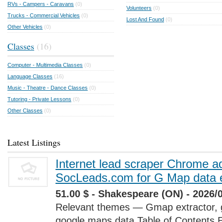
RVs - Campers - Caravans
(0)
Volunteers
(0)
Trucks - Commercial Vehicles
(0)
Lost And Found
(0)
Other Vehicles
(0)
Classes
(16)
Computer - Multimedia Classes
(0)
Language Classes
(16)
Music - Theatre - Dance Classes
(0)
Tutoring - Private Lessons
(0)
Other Classes
(0)
Latest Listings
Internet lead scraper Chrome a
SocLeads.com for G Map data e
51.00 $ - Shakespeare (ON) - 2026/
Relevant themes — Gmap extractor, 
google maps data Table of Contents 