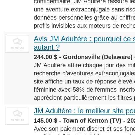
confidentialité, JM Adultère rassure le
une aventure extraconjugale sans risq
données personnelles grâce au chiff
profils invisibles aux moteurs de rech
Avis JM Adultère : pourquoi ce s
autant ?
244.00 $ - Gordonsville (Delaware) 
JM Adultère attire chaque jour des milli
recherche d’aventures extraconjugales
site affiche un taux de réponse élevé
féminine avec 58% de femmes inscrites
apprécient particulièrement les filtres
JM Adultère : le meilleur site po
145.00 $ - Town of Kenton (TV) - 20
Avec son paiement discret et ses fonc