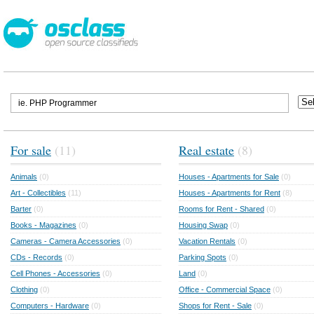
For sale
(11)
Real estate
(8)
Animals
(0)
Houses - Apartments for Sale
(0)
Art - Collectibles
(11)
Houses - Apartments for Rent
(8)
Barter
(0)
Rooms for Rent - Shared
(0)
Books - Magazines
(0)
Housing Swap
(0)
Cameras - Camera Accessories
(0)
Vacation Rentals
(0)
CDs - Records
(0)
Parking Spots
(0)
Cell Phones - Accessories
(0)
Land
(0)
Clothing
(0)
Office - Commercial Space
(0)
Computers - Hardware
(0)
Shops for Rent - Sale
(0)