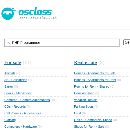
For sale
(11)
Real estate
(8)
Animals
(0)
Houses - Apartments for Sale
(0)
Art - Collectibles
(11)
Houses - Apartments for Rent
(8)
Barter
(0)
Rooms for Rent - Shared
(0)
Books - Magazines
(0)
Housing Swap
(0)
Cameras - Camera Accessories
(0)
Vacation Rentals
(0)
CDs - Records
(0)
Parking Spots
(0)
Cell Phones - Accessories
(0)
Land
(0)
Clothing
(0)
Office - Commercial Space
(0)
Computers - Hardware
(0)
Shops for Rent - Sale
(0)