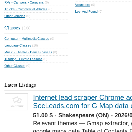
RVs - Campers - Caravans
(0)
Volunteers
(0)
Trucks - Commercial Vehicles
(0)
Lost And Found
(0)
Other Vehicles
(0)
Classes
(16)
Computer - Multimedia Classes
(0)
Language Classes
(16)
Music - Theatre - Dance Classes
(0)
Tutoring - Private Lessons
(0)
Other Classes
(0)
Latest Listings
Internet lead scraper Chrome a
SocLeads.com for G Map data e
51.00 $ - Shakespeare (ON) - 2026/
Relevant themes — Gmap extractor, 
google maps data Table of Contents 