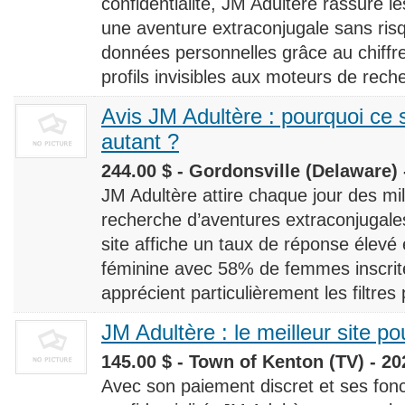
confidentialité, JM Adultère rassure le
une aventure extraconjugale sans risq
données personnelles grâce au chiff
profils invisibles aux moteurs de rech
Avis JM Adultère : pourquoi ce s
autant ?
244.00 $ - Gordonsville (Delaware) 
JM Adultère attire chaque jour des milli
recherche d’aventures extraconjugales
site affiche un taux de réponse élevé
féminine avec 58% de femmes inscrites
apprécient particulièrement les filtres
JM Adultère : le meilleur site po
145.00 $ - Town of Kenton (TV) - 20
Avec son paiement discret et ses fonc