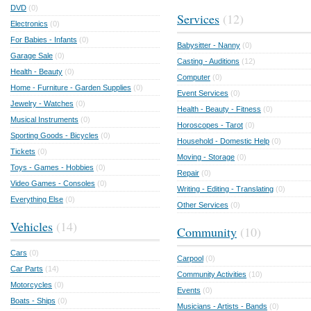
DVD
(0)
Services
(12)
Electronics
(0)
For Babies - Infants
(0)
Babysitter - Nanny
(0)
Garage Sale
(0)
Casting - Auditions
(12)
Health - Beauty
(0)
Computer
(0)
Home - Furniture - Garden Supplies
(0)
Event Services
(0)
Jewelry - Watches
(0)
Health - Beauty - Fitness
(0)
Musical Instruments
(0)
Horoscopes - Tarot
(0)
Sporting Goods - Bicycles
(0)
Household - Domestic Help
(0)
Tickets
(0)
Moving - Storage
(0)
Toys - Games - Hobbies
(0)
Repair
(0)
Video Games - Consoles
(0)
Writing - Editing - Translating
(0)
Everything Else
(0)
Other Services
(0)
Vehicles
(14)
Community
(10)
Cars
(0)
Carpool
(0)
Car Parts
(14)
Community Activities
(10)
Motorcycles
(0)
Events
(0)
Boats - Ships
(0)
Musicians - Artists - Bands
(0)