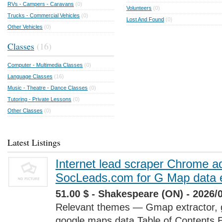
RVs - Campers - Caravans
(0)
Volunteers
(0)
Trucks - Commercial Vehicles
(0)
Lost And Found
(0)
Other Vehicles
(0)
Classes
(16)
Computer - Multimedia Classes
(0)
Language Classes
(16)
Music - Theatre - Dance Classes
(0)
Tutoring - Private Lessons
(0)
Other Classes
(0)
Latest Listings
Internet lead scraper Chrome a
SocLeads.com for G Map data e
51.00 $ - Shakespeare (ON) - 2026/
Relevant themes — Gmap extractor, 
google maps data Table of Contents 