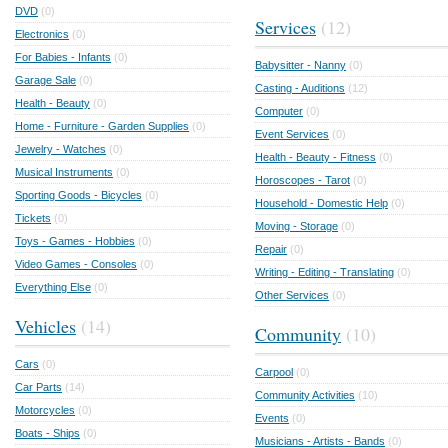
DVD
(0)
Services
(12)
Electronics
(0)
For Babies - Infants
(0)
Babysitter - Nanny
(0)
Garage Sale
(0)
Casting - Auditions
(12)
Health - Beauty
(0)
Computer
(0)
Home - Furniture - Garden Supplies
(0)
Event Services
(0)
Jewelry - Watches
(0)
Health - Beauty - Fitness
(0)
Musical Instruments
(0)
Horoscopes - Tarot
(0)
Sporting Goods - Bicycles
(0)
Household - Domestic Help
(0)
Tickets
(0)
Moving - Storage
(0)
Toys - Games - Hobbies
(0)
Repair
(0)
Video Games - Consoles
(0)
Writing - Editing - Translating
(0)
Everything Else
(0)
Other Services
(0)
Vehicles
(14)
Community
(10)
Cars
(0)
Carpool
(0)
Car Parts
(14)
Community Activities
(10)
Motorcycles
(0)
Events
(0)
Boats - Ships
(0)
Musicians - Artists - Bands
(0)