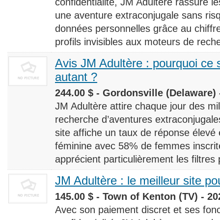
confidentialité, JM Adultère rassure le
une aventure extraconjugale sans risq
données personnelles grâce au chiff
profils invisibles aux moteurs de rech
Avis JM Adultère : pourquoi ce s
autant ?
244.00 $ - Gordonsville (Delaware) 
JM Adultère attire chaque jour des milli
recherche d’aventures extraconjugales
site affiche un taux de réponse élevé
féminine avec 58% de femmes inscrites
apprécient particulièrement les filtres
JM Adultère : le meilleur site po
145.00 $ - Town of Kenton (TV) - 20
Avec son paiement discret et ses fonc