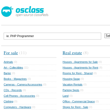
For sale
(11)
Real estate
(8)
Animals
(0)
Houses - Apartments for Sale
(0)
Art - Collectibles
(11)
Houses - Apartments for Rent
(8)
Barter
(0)
Rooms for Rent - Shared
(0)
Books - Magazines
(0)
Housing Swap
(0)
Cameras - Camera Accessories
(0)
Vacation Rentals
(0)
CDs - Records
(0)
Parking Spots
(0)
Cell Phones - Accessories
(0)
Land
(0)
Clothing
(0)
Office - Commercial Space
(0)
Computers - Hardware
(0)
Shops for Rent - Sale
(0)