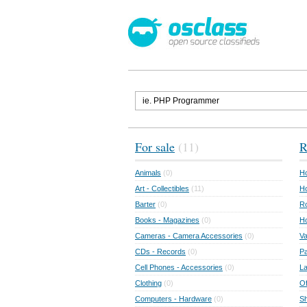
For sale
(11)
R
Animals
(0)
Ho
Art - Collectibles
(11)
Ho
Barter
(0)
Ro
Books - Magazines
(0)
H
Cameras - Camera Accessories
(0)
Va
CDs - Records
(0)
Pa
Cell Phones - Accessories
(0)
L
Clothing
(0)
Of
Computers - Hardware
(0)
Sh