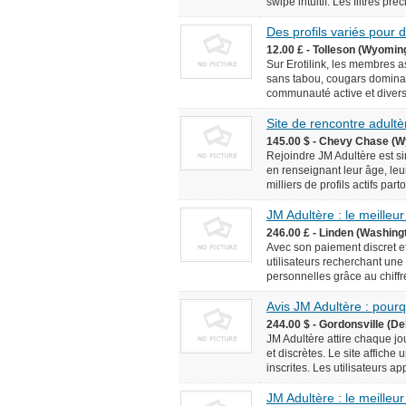
swipe intuitif. Les filtres pr
Des profils variés pour
12.00 £ - Tolleson (Wyomin
Sur Erotilink, les membres 
sans tabou, cougars domina
communauté active et diversif
Site de rencontre adultèr
145.00 $ - Chevy Chase (W
Rejoindre JM Adultère est simp
en renseignant leur âge, leur
milliers de profils actifs pa
JM Adultère : le meilleur
246.00 £ - Linden (Washingt
Avec son paiement discret et
utilisateurs recherchant une
personnelles grâce au chiffr
Avis JM Adultère : pourq
244.00 $ - Gordonsville (De
JM Adultère attire chaque jo
et discrètes. Le site affich
inscrites. Les utilisateurs ap
JM Adultère : le meilleur