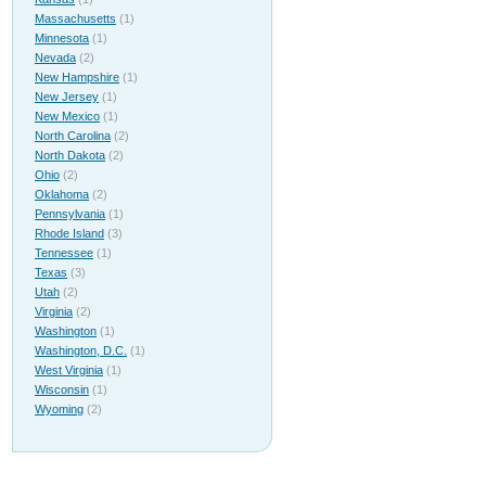
Massachusetts
(1)
Minnesota
(1)
Nevada
(2)
New Hampshire
(1)
New Jersey
(1)
New Mexico
(1)
North Carolina
(2)
North Dakota
(2)
Ohio
(2)
Oklahoma
(2)
Pennsylvania
(1)
Rhode Island
(3)
Tennessee
(1)
Texas
(3)
Utah
(2)
Virginia
(2)
Washington
(1)
Washington, D.C.
(1)
West Virginia
(1)
Wisconsin
(1)
Wyoming
(2)