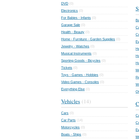
DVD
(0)
S
Electronics
(0)
For Babies - Infants
(0)
Ba
Garage Sale
(0)
Ca
Health - Beauty
(0)
C
Home - Furniture - Garden Supplies
(0)
Ev
Jewelry - Watches
(0)
He
Musical Instruments
(0)
Ho
Sporting Goods - Bicycles
(0)
Ho
Tickets
(0)
Mo
Toys - Games - Hobbies
(0)
Re
Video Games - Consoles
(0)
Wr
Everything Else
(0)
Ot
Vehicles
(14)
C
Cars
(0)
Ca
Car Parts
(14)
Co
Motorcycles
(0)
E
Boats - Ships
(0)
Mu