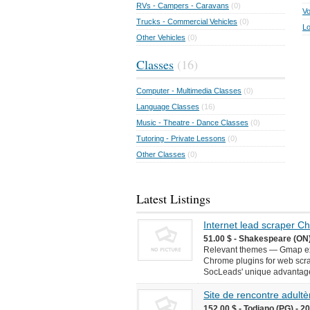
RVs - Campers - Caravans
(0)
Vo
Trucks - Commercial Vehicles
(0)
Lo
Other Vehicles
(0)
Classes
(16)
Computer - Multimedia Classes
(0)
Language Classes
(16)
Music - Theatre - Dance Classes
(0)
Tutoring - Private Lessons
(0)
Other Classes
(0)
Latest Listings
Internet lead scraper 
51.00 $ - Shakespeare (ON)
Relevant themes — Gmap ext
Chrome plugins for web scr
SocLeads' unique advantages 
Site de rencontre adultèr
152.00 $ - Todiano (PG) - 2