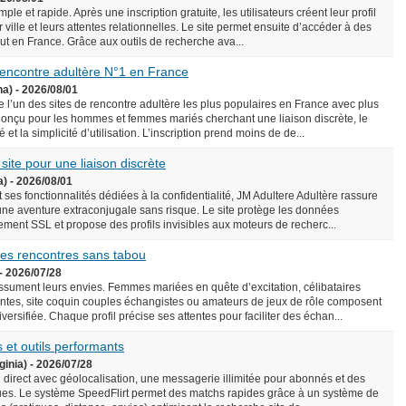
le et rapide. Après une inscription gratuite, les utilisateurs créent leur profil
 ville et leurs attentes relationnelles. Le site permet ensuite d’accéder à des
rtout en France. Grâce aux outils de recherche ava...
 rencontre adultère N°1 en France
na) - 2026/08/01
l’un des sites de rencontre adultère les plus populaires en France avec plus
onçu pour les hommes et femmes mariés cherchant une liaison discrète, le
é et la simplicité d’utilisation. L’inscription prend moins de de...
 site pour une liaison discrète
a) - 2026/08/01
 ses fonctionnalités dédiées à la confidentialité, JM Adultere Adultère rassure
 une aventure extraconjugale sans risque. Le site protège les données
ement SSL et propose des profils invisibles aux moteurs de recherc...
 des rencontres sans tabou
- 2026/07/28
assument leurs envies. Femmes mariées en quête d’excitation, célibataires
tes, site coquin couples échangistes ou amateurs de jeux de rôle composent
ersifiée. Chaque profil précise ses attentes pour faciliter des échan...
 et outils performants
ginia) - 2026/07/28
n direct avec géolocalisation, une messagerie illimitée pour abonnés et des
es. Le système SpeedFlirt permet des matchs rapides grâce à un système de