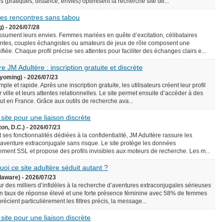
écis (pratiques, distance, envies) optimisent la recherche site de...
 des rencontres sans tabou
g) - 2026/07/28
assument leurs envies. Femmes mariées en quête d’excitation, célibataires
ntes, couples échangistes ou amateurs de jeux de rôle composent une
iée. Chaque profil précise ses attentes pour faciliter des échanges clairs e...
e JM Adultère : inscription gratuite et discrète
yoming) - 2026/07/23
le et rapide. Après une inscription gratuite, les utilisateurs créent leur profil
 ville et leurs attentes relationnelles. Le site permet ensuite d’accéder à des
rtout en France. Grâce aux outils de recherche ava...
 site pour une liaison discrète
on, D.C.) - 2026/07/23
 ses fonctionnalités dédiées à la confidentialité, JM Adultère rassure les
 aventure extraconjugale sans risque. Le site protège les données
ement SSL et propose des profils invisibles aux moteurs de recherche. Les m...
uoi ce site adultère séduit autant ?
laware) - 2026/07/23
ur des milliers d’infidèles à la recherche d’aventures extraconjugales sérieuses
e un taux de réponse élevé et une forte présence féminine avec 58% de femmes
précient particulièrement les filtres précis, la message...
 site pour une liaison discrète