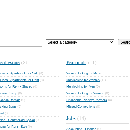
Sear
eal estate
(8)
Personals
(11)
uses - Apartments for Sale
(0)
Women looking for Men
(0)
uses - Apartments for Rent
(8)
Men looking for Women
(11)
oms for Rent - Shared
(0)
Men looking for Men
(0)
ousing Swap
(0)
Women looking for Women
(0)
cation Rentals
(0)
Friendship - Activity Partners
(0)
rking Spots
(0)
Missed Connections
(0)
and
(0)
Jobs
(14)
fice - Commercial Space
(0)
ops for Rent - Sale
(0)
Accounting - Finance
(0)