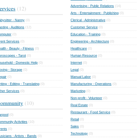
Advertising - Public Relations
(14)
ervices
(12)
Arts - Entertainment - Publishing
(0)
bysitter - Nanny
(0)
Clerical - Administrative
(0)
sting - Auditions
(12)
Customer Service
(0)
omputer
(0)
Education - Training
(0)
ent Services
(0)
Engineering - Architecture
(0)
alth - Beauty - Fitness
(0)
Healthcare
(0)
roscopes - Tarot
(0)
Human Resource
(0)
usehold - Domestic Help
(0)
Internet
(0)
ving - Storage
(0)
Legal
(0)
pair
(0)
Manual Labor
(0)
iting - Editing - Translating
(0)
Manufacturing - Operations
(0)
her Services
(0)
Marketing
(0)
Non-profit - Volunteer
(0)
ommunity
(10)
Real Estate
(0)
Restaurant - Food Service
(0)
rpool
(0)
Retail
(0)
mmunity Activities
(10)
Sales
(0)
vents
(0)
Technology
(0)
sicians - Artists - Bands
(0)