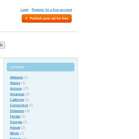
Login
·
Register for a free account
Publish your ad for free
ch
Location
Alabama
(1)
Alaska
(1)
Arizona
(17)
Arkansas
(1)
California
(1)
Connecticut
(1)
Delaware
(3)
Florida
(1)
Georgia
(1)
Hawaii
(2)
Illinois
(1)
Kansas
(1)