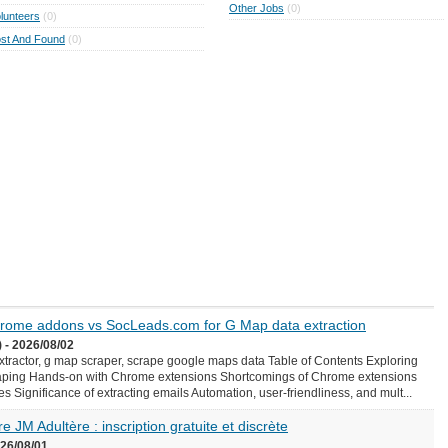
Other Jobs
(0)
lunteers
(0)
st And Found
(0)
Chrome addons vs SocLeads.com for G Map data extraction
 - 2026/08/02
ractor, g map scraper, scrape google maps data Table of Contents Exploring
aping Hands-on with Chrome extensions Shortcomings of Chrome extensions
Significance of extracting emails Automation, user-friendliness, and mult...
e JM Adultère : inscription gratuite et discrète
026/08/01