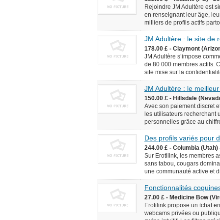
Rejoindre JM Adultère est simp
en renseignant leur âge, leur
milliers de profils actifs pa
JM Adultère : le site de
178.00 £ - Claymont (Arizo
JM Adultère s’impose comme 
de 80 000 membres actifs. C
site mise sur la confidentialit
JM Adultère : le meilleur
150.00 £ - Hillsdale (Nevad
Avec son paiement discret et
les utilisateurs recherchant
personnelles grâce au chiffr
Des profils variés pour
244.00 £ - Columbia (Utah) 
Sur Erotilink, les membres 
sans tabou, cougars dominan
une communauté active et div
Fonctionnalités coquines
27.00 £ - Medicine Bow (Vir
Erotilink propose un tchat e
webcams privées ou publiqu