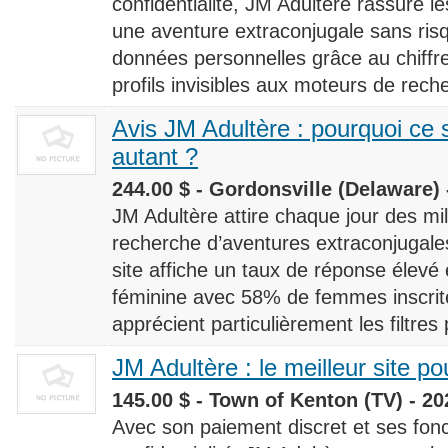
confidentialité, JM Adultère rassure le
une aventure extraconjugale sans risq
données personnelles grâce au chiff
profils invisibles aux moteurs de rech
Avis JM Adultère : pourquoi ce s
autant ?
244.00 $ - Gordonsville (Delaware) 
JM Adultère attire chaque jour des milli
recherche d’aventures extraconjugales
site affiche un taux de réponse élevé
féminine avec 58% de femmes inscrites
apprécient particulièrement les filtres
JM Adultère : le meilleur site po
145.00 $ - Town of Kenton (TV) - 20
Avec son paiement discret et ses fonc