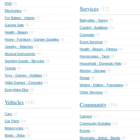
DVD
(0)
Services
(12)
Electronics
(0)
For Babies - Infants
(0)
Babysitter - Nanny
(0)
Garage Sale
(0)
Casting - Auditions
(12)
Health - Beauty
(0)
Computer
(0)
Home - Furniture - Garden Supplies
(0)
Event Services
(0)
Jewelry - Watches
(0)
Health - Beauty - Fitness
(0)
Musical Instruments
(0)
Horoscopes - Tarot
(0)
Sporting Goods - Bicycles
(0)
Household - Domestic Help
(0)
Tickets
(0)
Moving - Storage
(0)
Toys - Games - Hobbies
(0)
Repair
(0)
Video Games - Consoles
(0)
Writing - Editing - Translating
(0)
Everything Else
(0)
Other Services
(0)
Vehicles
(14)
Community
(10)
Cars
(0)
Carpool
(0)
Car Parts
(14)
Community Activities
(10)
Motorcycles
(0)
Events
(0)
Boats - Ships
(0)
Musicians - Artists - Bands
(0)