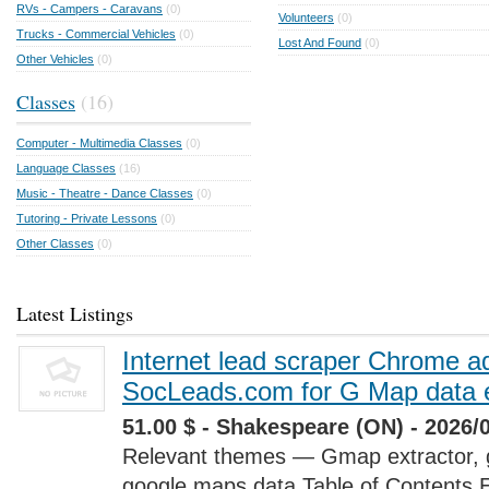
RVs - Campers - Caravans
(0)
Volunteers
(0)
Trucks - Commercial Vehicles
(0)
Lost And Found
(0)
Other Vehicles
(0)
Classes
(16)
Computer - Multimedia Classes
(0)
Language Classes
(16)
Music - Theatre - Dance Classes
(0)
Tutoring - Private Lessons
(0)
Other Classes
(0)
Latest Listings
Internet lead scraper Chrome a
SocLeads.com for G Map data e
51.00 $ - Shakespeare (ON) - 2026/
Relevant themes — Gmap extractor, 
google maps data Table of Contents 