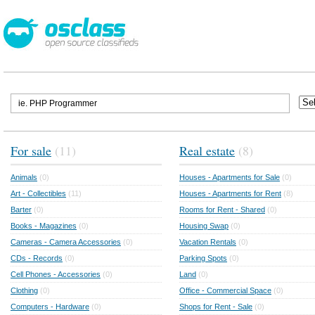
For sale
(11)
Real estate
(8)
Animals
(0)
Houses - Apartments for Sale
(0)
Art - Collectibles
(11)
Houses - Apartments for Rent
(8)
Barter
(0)
Rooms for Rent - Shared
(0)
Books - Magazines
(0)
Housing Swap
(0)
Cameras - Camera Accessories
(0)
Vacation Rentals
(0)
CDs - Records
(0)
Parking Spots
(0)
Cell Phones - Accessories
(0)
Land
(0)
Clothing
(0)
Office - Commercial Space
(0)
Computers - Hardware
(0)
Shops for Rent - Sale
(0)